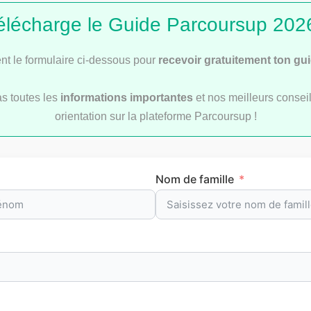
élécharge le Guide Parcoursup 2026
t le formulaire ci-dessous pour
recevoir gratuitement ton gu
as toutes les
informations importantes
et nos meilleurs conseil
orientation sur la plateforme Parcoursup !
Nom de famille
Les applications bons plans pour les étudiants
articles sur la vie 