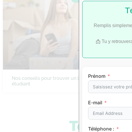
T
Remplis simplemen
📩 Tu y retrouver
Prénom
Nos conseils pour trouver un logement
étudiant
E-mail
Tous les 
Téléphone :