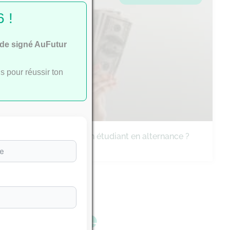
 !
ide signé AuFutur
s pour réussir ton
Quel salaire pour un étudiant en alternance ?
étudiante