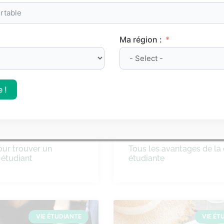
Ma région :
VIE ÉTUDIANTE
VIE ÉT
 !
our trouver un
Tous les avantages de la 
étudiant
étudiante
VIE ÉTUDIANTE
VIE ÉT