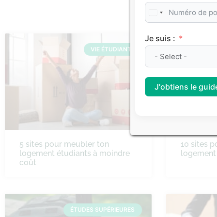
Je suis :
VIE ÉTUDIANTE
J'obtiens le guide
5 sites pour meubler ton
10 sites p
logement étudiants à moindre
logement 
coût
ÉTUDES SUPÉRIEURES