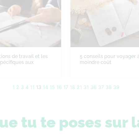
ions de travail et les
5 conseils pour voyager 
spécifiques aux
moindre coût
1
2
3
4
11
13
14
15
16
17
18
21
31
36
37
38
39
ue tu te poses sur l