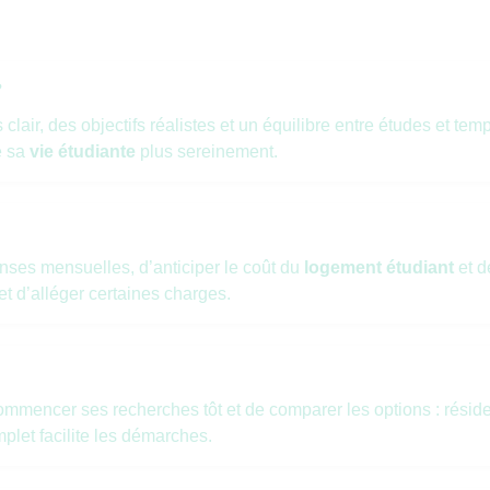
?
air, des objectifs réalistes et un équilibre entre études et temps
e sa
vie étudiante
plus sereinement.
ses mensuelles, d’anticiper le coût du
logement étudiant
et d
t d’alléger certaines charges.
 commencer ses recherches tôt et de comparer les options : résid
plet facilite les démarches.