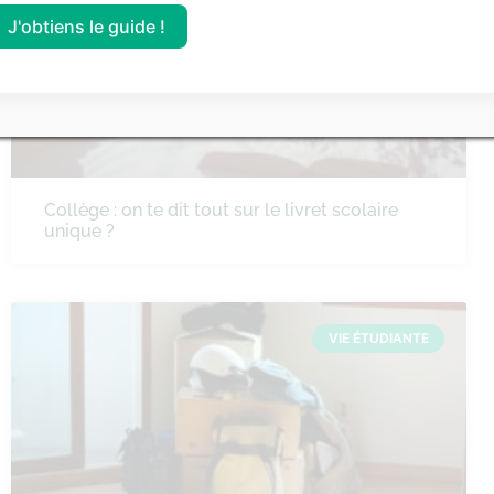
J'obtiens le guide !
Collège : on te dit tout sur le livret scolaire
unique ?
VIE ÉTUDIANTE