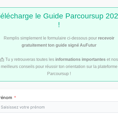
élécharge le Guide Parcoursup 20
!
Remplis simplement le formulaire ci-dessous pour
recevoir
Versement de l’ARS, allocation de rentrée
scolaire, le mercredi 16 août
gratuitement ton guide signé AuFutur
📩 Tu y retrouveras toutes les
informations importantes
et nos
meilleurs conseils pour réussir ton orientation sur la plateforme
VIE ÉTUDIANTE
Parcoursup !
rénom