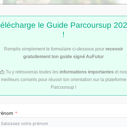
élécharge le Guide Parcoursup 20
!
Comment faire un prêt étudiant et le
rembourser à temps ?
Remplis simplement le formulaire ci-dessous pour
recevoir
gratuitement ton guide signé AuFutur
📩 Tu y retrouveras toutes les
informations importantes
et nos
VIE ÉTUDIANTE
meilleurs conseils pour réussir ton orientation sur la plateforme
Parcoursup !
rénom