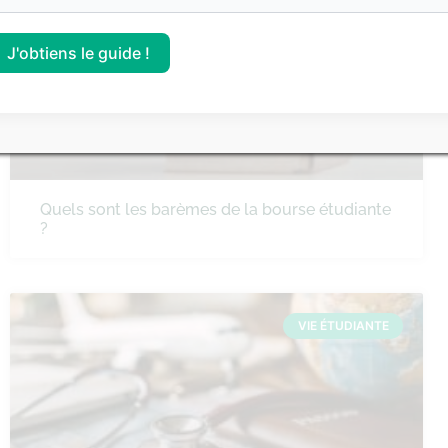
VIE ÉTUDIANTE
J'obtiens le guide !
Quels sont les barèmes de la bourse étudiante
?
VIE ÉTUDIANTE