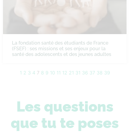
La fondation santé des étudiants de France
(FSEF) : ses missions et ses enjeux pour la
santé des adolescents et des jeunes adultes
1
2
3
4
7
8
9
10
11
12
21
31
36
37
38
39
Les questions
que tu te poses