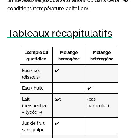
limite (eau/sel jusqu’à saturation), ou dans certaines
conditions (température, agitation).
Tableaux récapitulatifs
Exemple du
Mélange
Mélange
quotidien
homogène
hétérogène
Eau + sel
✔️
(dissous)
Eau + huile
✔️
Lait
(✔️)
(cas
(perspective
particulier)
« lycée »)
Jus de fruit
✔️
sans pulpe