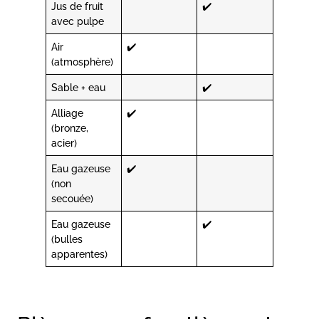
Jus de fruit
✔️
avec pulpe
Air
✔️
(atmosphère)
Sable + eau
✔️
Alliage
✔️
(bronze,
acier)
Eau gazeuse
✔️
(non
secouée)
Eau gazeuse
✔️
(bulles
apparentes)