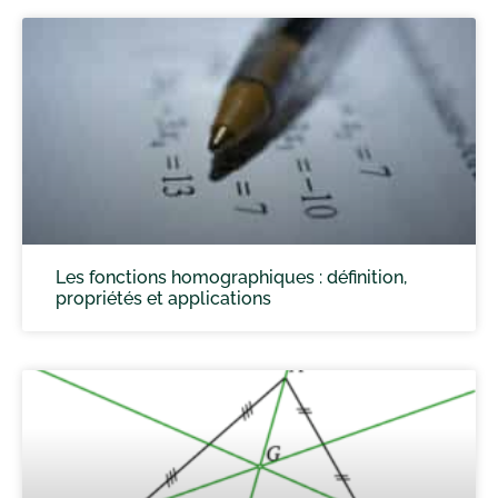
Les fonctions homographiques : définition,
propriétés et applications