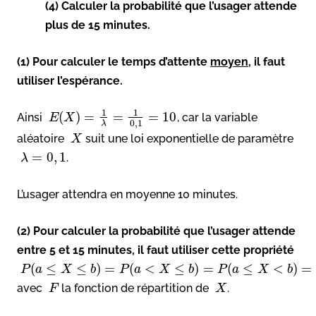
(4) Calculer la probabilité que l’usager attende
plus de 15 minutes.
(1)
Pour calculer le temps d’attente
moyen,
il faut
utiliser l’espérance.
1
1
(
)
=
=
=
10
Ainsi
, car la variable
E
X
0
,
1
λ
aléatoire
suit une loi exponentielle de paramètre
X
=
0
,
1
.
λ
L’usager attendra en moyenne 10 minutes.
(2) Pour calculer la probabilité que l’usager attende
entre 5 et 15 minutes, il faut utiliser cette propriété
(
≤
≤
)
=
(
<
≤
)
=
(
≤
<
)
=
P
a
X
b
P
a
X
b
P
a
X
b
avec
la fonction de répartition de
.
F
X