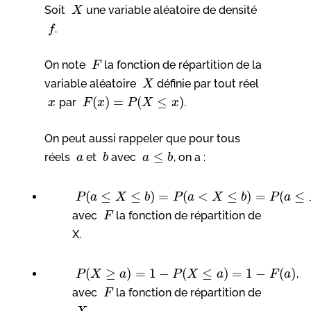
Soit
une variable aléatoire de densité
X
.
f
On note
la fonction de répartition de la
F
variable aléatoire
définie par tout réel
X
(
)
=
(
≤
)
par
.
x
F
x
P
X
x
On peut aussi rappeler que pour tous
≤
réels
et
avec
, on a :
a
b
a
b
(
≤
≤
)
=
(
<
≤
)
=
(
≤
P
a
X
b
P
a
X
b
P
a
avec
la fonction de répartition de
F
X.
(
≥
)
=
1
−
(
≤
)
=
1
−
(
)
,
P
X
a
P
X
a
F
a
avec
la fonction de répartition de
F