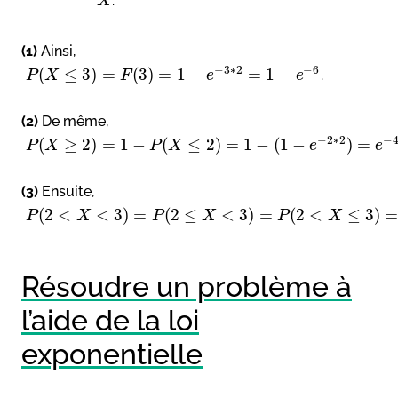
.
X
(1)
Ainsi,
−
3
∗
2
−
6
(
≤
3
)
=
(
3
)
=
1
−
=
1
−
.
P
X
F
e
e
(2)
De même,
−
2
∗
2
−
(
≥
2
)
=
1
−
(
≤
2
)
=
1
−
(
1
−
)
=
P
X
P
X
e
e
(3)
Ensuite,
(
2
<
<
3
)
=
(
2
≤
<
3
)
=
(
2
<
≤
3
)
P
X
P
X
P
X
Résoudre un problème à
l’aide de la loi
exponentielle