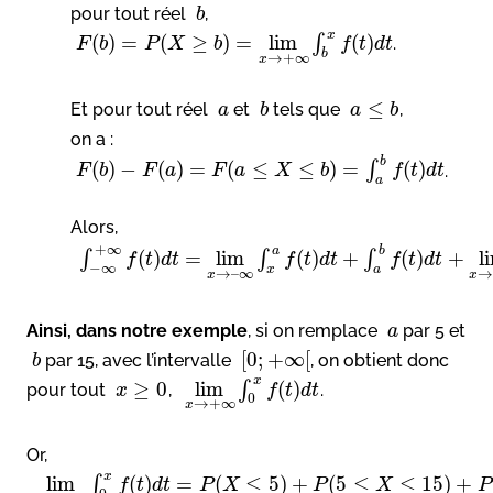
pour tout réel
,
b
x
(
)
=
(
≥
)
=
lim
(
)
∫
.
F
b
P
X
b
f
t
d
t
b
→
+
∞
x
≤
Et pour tout réel
et
tels que
,
a
b
a
b
on a :
b
(
)
−
(
)
=
(
≤
≤
)
=
(
)
∫
.
F
b
F
a
F
a
X
b
f
t
d
t
a
Alors,
+
∞
a
b
(
)
=
lim
(
)
+
(
)
+
l
∫
∫
∫
f
t
d
t
f
t
d
t
f
t
d
t
−
∞
x
a
→
–
∞
→
x
x
Ainsi, dans notre exemple
, si on remplace
par 5 et
a
[
0
;
+
∞
[
par 15, avec l’intervalle
, on obtient donc
b
x
≥
0
lim
(
)
∫
pour tout
,
.
x
f
t
d
t
0
→
+
∞
x
Or,
x
lim
(
)
=
(
≤
5
)
+
(
5
≤
≤
15
)
+
∫
f
t
d
t
P
X
P
X
P