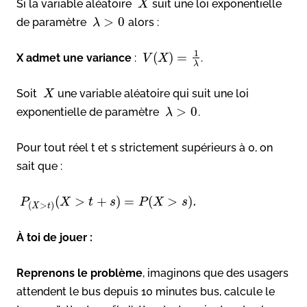
Si la variable aléatoire
suit une loi exponentielle
X
>
0
de paramètre
alors :
λ
1
(
)
=
X admet une variance
:
.
V
X
λ
Soit
une variable aléatoire qui suit une loi
X
>
0
exponentielle de paramètre
.
λ
Pour tout réel t et s strictement supérieurs à 0, on
sait que :
(
>
+
)
=
(
>
)
.
P
X
t
s
P
X
s
(
>
)
X
t
À toi de jouer :
Reprenons le problème
, imaginons que des usagers
attendent le bus depuis 10 minutes bus, calcule le