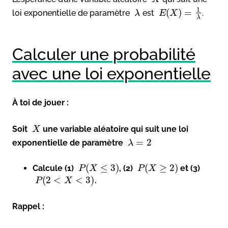
1
(
)
=
loi exponentielle de paramètre
est
.
λ
E
X
λ
Calculer une probabilité
avec une loi exponentielle
À toi de jouer :
Soit
une variable aléatoire qui suit une loi
X
=
2
exponentielle de paramètre
λ
(
≤
3
)
(
≥
2
)
Calcule (1)
, (2)
et (3)
P
X
P
X
(
2
<
<
3
)
.
P
X
Rappel :