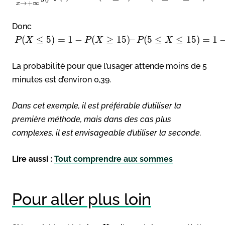
0
→
+
∞
x
Donc
(
≤
5
)
=
1
−
(
≥
15
)
–
(
5
≤
≤
15
)
=
1
P
X
P
X
P
X
La probabilité pour que l’usager attende moins de 5
minutes est d’environ 0,39.
Dans cet exemple, il est préférable d’utiliser la
première méthode, mais dans des cas plus
complexes, il est envisageable d’utiliser la seconde.
Lire aussi :
Tout comprendre aux sommes
Pour aller plus loin