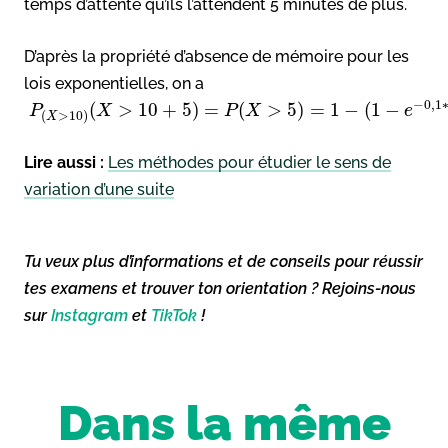
temps d’attente qu’ils l’attendent 5 minutes de plus.
D’après la propriété d’absence de mémoire pour les
lois exponentielles, on a
−
0
,
1
(
>
10
+
5
)
=
(
>
5
)
=
1
−
(
1
−
P
X
P
X
e
(
>
10
)
X
Lire aussi :
Les méthodes pour étudier le sens de
variation d’une suite
Tu veux plus d’informations et de conseils pour réussir
tes examens et trouver ton orientation ? Rejoins-nous
sur
Instagram
et
TikTok
!
Dans la même