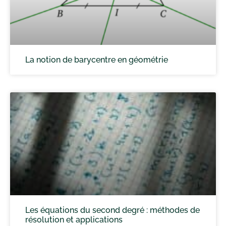
La notion de barycentre en géométrie
Les équations du second degré : méthodes de
résolution et applications