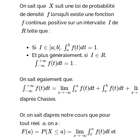
On sait que
suit une loi de probabilité
X
de densité
lorsqu’il existe une fonction
f
continue, positive sur un intervalle
de
f
I
telle que :
R
b
∈
[
;
]
(
)
=
1
∫
Si
,
.
I
a
b
f
t
d
t
a
∈
Et plus généralement, si
,
I
R
+
∞
(
)
=
1
∫
. .
f
t
d
t
−
∞
On sait également que,
+
∞
a
b
(
)
=
lim
(
)
+
(
)
+
l
∫
∫
∫
f
t
d
t
f
t
d
t
f
t
d
t
−
∞
x
a
→
–
∞
→
x
x
d’après Chasles.
Or, on sait d’après notre cours que pour
tout réel
, on a :
a
a
(
)
=
(
≤
)
=
lim
(
)
∫
et
F
a
P
X
a
f
t
d
t
x
→
–
∞
x