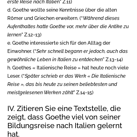
erste Reise nach Italie
n” Z.11)
d. Goethe wollte seine Kenntnisse über die alten
Römer und Griechen erweitern. (“
Während dieses
Aufenthaltes hatte Goethe vor, mehr über die Antike zu
lernen
” Z.12-13)
e. Goethe interessierte sich für den Alltag der
Einwohner. (“
Sehr schnell begann er jedoch, auch das
gewöhnliche Leben in Italien zu entdecken
” Z.13-14)
h. Goethes « Italienische Reise » hat heute noch viele
Leser. (“
Später schrieb er das Werk « Die Italienische
Reise », das bis heute zu seinen beliebtesten und
meistgelesenen Werken zählt
” Z.14-15)
IV. Zitieren Sie eine Textstelle, die
zeigt, dass Goethe viel von seiner
Bildungsreise nach Italien gelernt
hat.