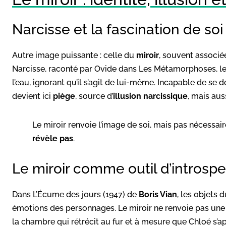
Narcisse et la fascination de soi
Autre image puissante : celle du
miroir
, souvent associé
Narcisse, raconté par Ovide dans Les Métamorphoses, 
l’eau, ignorant qu’il s’agit de lui-même. Incapable de se d
devient ici
piège
, source d’
illusion narcissique
, mais auss
Le miroir renvoie l’image de soi, mais pas nécessaire
révèle pas
.
Le miroir comme outil d’introspec
Dans L’Écume des jours (1947) de
Boris Vian
, les objets 
émotions des personnages. Le miroir ne renvoie pas une 
la chambre qui rétrécit au fur et à mesure que Chloé s’ap