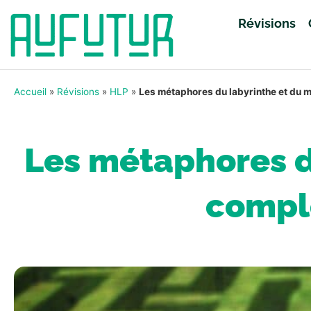
Révisions
Accueil
»
Révisions
»
HLP
»
Les métaphores du labyrinthe et du mi
Les métaphores du
comple