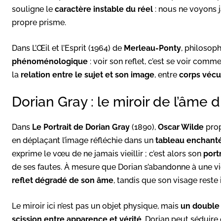
souligne le
caractère instable du réel
: nous ne voyons j
propre prisme.
Dans L’Œil et l’Esprit (1964) de
Merleau-Ponty
, philosop
phénoménologique
: voir son reflet, c’est se voir com
la
relation entre le sujet et son image
, entre
corps vécu
Dorian Gray : le miroir de l’âme 
Dans
Le Portrait de Dorian Gray
(1890),
Oscar Wilde
prop
en déplaçant l’image réfléchie dans un
tableau enchant
exprime le vœu de ne jamais vieillir ; c’est alors son
portr
de ses fautes. À mesure que Dorian s’abandonne à une vie
reflet dégradé de son âme
, tandis que son visage reste 
Le miroir ici n’est pas un objet physique, mais
un double
scission entre apparence et vérité
. Dorian peut séduire