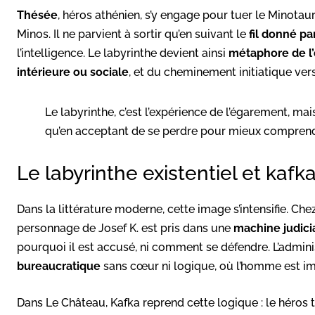
Thésée
, héros athénien, s’y engage pour tuer le Minotau
Minos. Il ne parvient à sortir qu’en suivant le
fil donné pa
l’intelligence. Le labyrinthe devient ainsi
métaphore de l
intérieure ou sociale
, et du cheminement initiatique vers
Le labyrinthe, c’est l’expérience de l’égarement, mai
qu’en acceptant de se perdre pour mieux comprend
Le labyrinthe existentiel et kafk
Dans la littérature moderne, cette image s’intensifie. Che
personnage de Josef K. est pris dans une
machine judici
pourquoi il est accusé, ni comment se défendre. L’admin
bureaucratique
sans cœur ni logique, où l’homme est i
Dans Le Château, Kafka reprend cette logique : le héros 