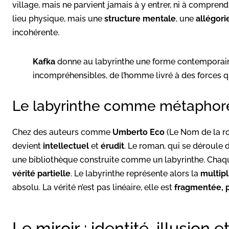
village, mais ne parvient jamais à y entrer, ni à comprend
lieu physique, mais une
structure mentale
, une
allégori
incohérente.
Kafka
donne au labyrinthe une forme contemporain
incompréhensibles, de l’homme livré à des forces q
Le labyrinthe comme métapho
Chez des auteurs comme
Umberto Eco
(Le Nom de la ros
devient
intellectuel
et
érudit
. Le roman, qui se déroule
une bibliothèque construite comme un labyrinthe. Chaqu
vérité partielle
. Le labyrinthe représente alors la
multipl
absolu. La vérité n’est pas linéaire, elle est
fragmentée, p
Le miroir : identité, illusion 