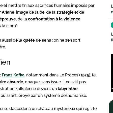
re et mettre fin aux sacrifices humains imposés par
L
r Ariane
, image de l’aide, de la stratégie et de
’épreuve
, de la
confrontation à la violence
 la clarté.
L
s aussi de la
quête de sens
: on ne s’en sort
re.
aïen
z
Franz Kafka
, notamment dans Le Procès (1925), le
aire absurde
, opaque, sans issue. Il ne sait pas
istration kafkaïenne devient un
labyrinthe
mpuissant, broyé par un système déshumanisé.
tente d’accéder à un château mystérieux qui régit le