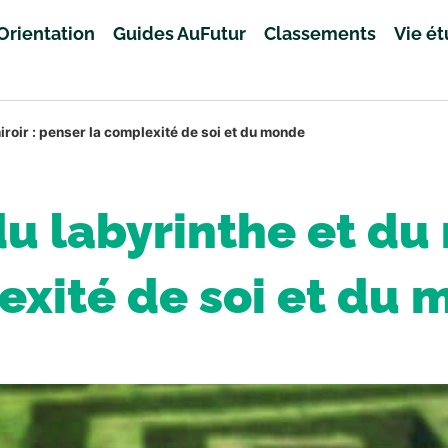
Orientation
Guides AuFutur
Classements
Vie é
roir : penser la complexité de soi et du monde
 labyrinthe et du m
xité de soi et du