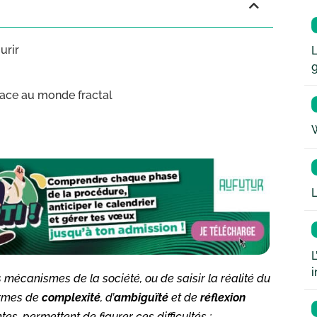
urir
L
 face au monde fractal
W
L
L
i
mécanismes de la société, ou de saisir la réalité du
ormes de
complexité
, d’
ambiguïté
et de
réflexion
s, permettent de figurer ces difficultés :