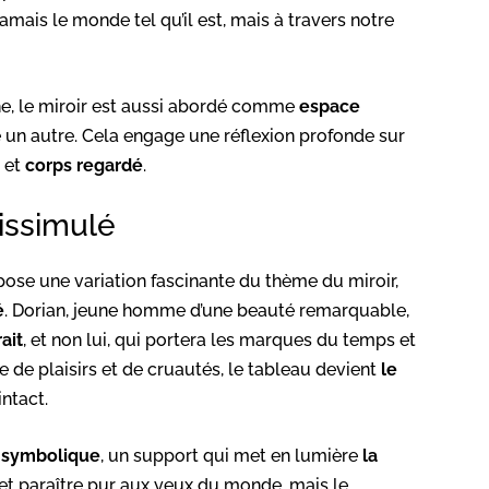
amais le monde tel qu’il est, mais à travers notre
he, le miroir est aussi abordé comme
espace
me un autre. Cela engage une réflexion profonde sur
et
corps regardé
.
dissimulé
ose une variation fascinante du thème du miroir,
é
. Dorian, jeune homme d’une beauté remarquable,
ait
, et non lui, qui portera les marques du temps et
 de plaisirs et de cruautés, le tableau devient
le
intact.
 symbolique
, un support qui met en lumière
la
 et paraître pur aux yeux du monde, mais le