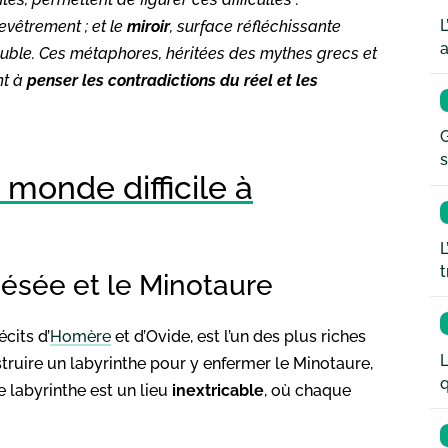
L
hevêtrement ; et le
miroir
, surface réfléchissante
a
u double. Ces métaphores, héritées des mythes grecs et
nt à
penser les contradictions du réel et les
G
s
 monde difficile à
L
t
ésée et le Minotaure
écits d’
Homère
et d’Ovide, est l’un des plus riches
L
truire un labyrinthe pour y enfermer le Minotaure,
q
 labyrinthe est un lieu
inextricable
, où chaque