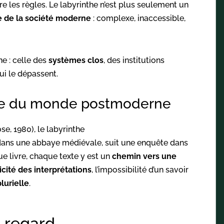
re les règles. Le labyrinthe n’est plus seulement un
e de la société moderne
: complexe, inaccessible,
e : celle des
systèmes clos
, des institutions
ui le dépassent.
re du monde postmoderne
e, 1980), le labyrinthe
 dans une abbaye médiévale, suit une enquête dans
e livre, chaque texte y est un
chemin vers une
icité des interprétations
, l’impossibilité d’un savoir
lurielle
.
et regard