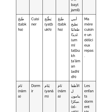
bayt
jamīl)
طَبَخَ
Cuisi
يَطْبُخ
طَبَخَ
أمي
Ma
(ṭabk
ner
(yaṭb
(ṭabk
تطبخ
mère
ha)
ukh)
ha)
طعامًا
cuisin
لذيذًا.
e un
(um
délici
mī
eux
taṭbu
repas
kh
.
ṭaʿām
an
ladhī
dh)
نَامَ
Dorm
يَنَام
نَامَ
الأطفا
Les
(nām
ir
(yanā
(nām
ل
enfan
a)
m)
a)
ينامون
ts
مبكرًا.
dorm
(al-
ent
aṭfāl
tôt.