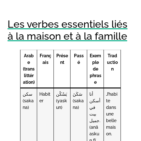
Les verbes essentiels liés
à la maison et à la famille
Arab
Franç
Prése
Pass
Exem
Trad
e
ais
nt
é
ple
uctio
(trans
de
n
littér
phras
ation)
e
سكن
Habit
يَسْكُن
سَكَنَ
أنا
J’habi
(saka
er
(yask
(saka
أسكن
te
na)
un)
na)
في
dans
بيت
une
جميل.
belle
(anā
mais
asku
on.
n fī