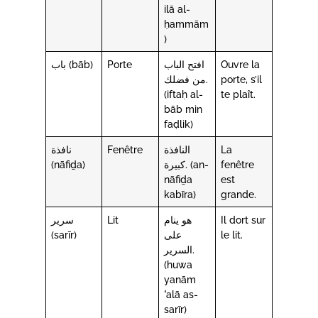
ilā al-
ḥammām
)
باب (bāb)
Porte
افتح الباب
Ouvre la
من فضلك.
porte, s’il
(iftaḥ al-
te plaît.
bāb min
faḍlik)
نافذة
Fenêtre
النافذة
La
(nāfiḏa)
كبيرة. (an-
fenêtre
nāfiḏa
est
kabīra)
grande.
سرير
Lit
هو ينام
Il dort sur
(sarīr)
على
le lit.
السرير.
(huwa
yanām
ʿalā as-
sarīr)