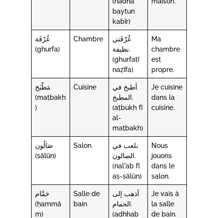
(hādhā
maison.
baytun
kabīr)
غُرْفَة
Chambre
غُرْفَتي
Ma
(ghurfa)
نظيفة.
chambre
(ghurfatī
est
naẓīfa)
propre.
مَطْبَخ
Cuisine
أطبخ في
Je cuisine
(maṭbakh
المطبخ.
dans la
)
(aṭbukh fī
cuisine.
al-
maṭbakh)
صَالُون
Salon
نلعب في
Nous
(ṣālūn)
الصالون.
jouons
(nalʿab fī
dans le
aṣ-ṣālūn)
salon.
حَمَّام
Salle de
أذهب إلى
Je vais à
(ḥammā
bain
الحمام.
la salle
m)
(adhhab
de bain.