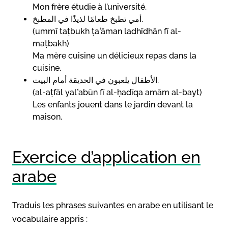
Mon frère étudie à l’université.
أمي تطبخ طعامًا لذيذًا في المطبخ.
(ummī taṭbukh ṭaʿāman ladhīdhān fī al-
maṭbakh)
Ma mère cuisine un délicieux repas dans la
cuisine.
الأطفال يلعبون في الحديقة أمام البيت.
(al-aṭfāl yalʿabūn fī al-ḥadīqa amām al-bayt)
Les enfants jouent dans le jardin devant la
maison.
Exercice d’application en
arabe
Traduis les phrases suivantes en arabe en utilisant le
vocabulaire appris :