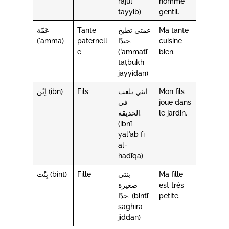
rajul
homme
ṭayyib)
gentil.
عَمّة
Tante
عمتي تطبخ
Ma tante
(ʿamma)
paternell
جيدًا.
cuisine
e
(ʿammatī
bien.
taṭbukh
jayyidan)
اِبْن (ibn)
Fils
ابني يلعب
Mon fils
في
joue dans
الحديقة.
le jardin.
(ibnī
yalʿab fī
al-
ḥadīqa)
بِنْت (bint)
Fille
بنتي
Ma fille
صغيرة
est très
جدًا. (bintī
petite.
ṣaghīra
jiddan)