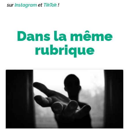
sur
Instagram
et
TikTok
!
Dans la même
rubrique