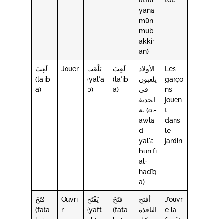
yanā
mūn
mub
akkir
an)
لَعِبَ
Jouer
يَلْعَب
لَعِبَ
الأولاد
Les
(laʿib
(yalʿa
(laʿib
يلعبون
garço
a)
b)
a)
في
ns
الحديق
jouen
ة. (al-
t
awlā
dans
d
le
yalʿa
jardin
būn fī
.
al-
ḥadīq
a)
فَتَحَ
Ouvri
يَفْتَح
فَتَحَ
أفتح
J’ouvr
(fata
r
(yaft
(fata
النافذة
e la