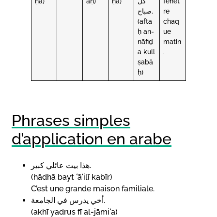
ḥa)
aḥ)
ḥa)
كل
fenêt
صباح.
re
(afta
chaq
ḥ an-
ue
nāfiḏ
matin
a kull
.
ṣabā
ḥ)
Phrases simples
d’application en arabe
هذا بيت عائلي كبير.
(hādhā bayt ʿāʾilī kabīr)
C’est une grande maison familiale.
أخي يدرس في الجامعة.
(akhī yadrus fī al-jāmiʿa)