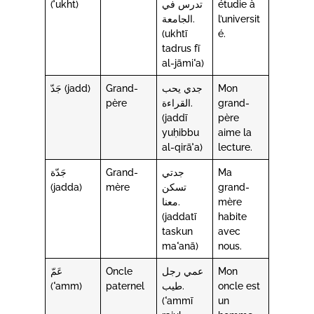
(ʾukht)
تدرس في
étudie à
الجامعة.
l’universit
(ukhtī
é.
tadrus fī
al-jāmiʿa)
جَدّ (jadd)
Grand-
جدي يحب
Mon
père
القراءة.
grand-
(jaddī
père
yuḥibbu
aime la
al-qirāʾa)
lecture.
جَدّة
Grand-
جدتي
Ma
(jadda)
mère
تسكن
grand-
معنا.
mère
(jaddatī
habite
taskun
avec
maʿanā)
nous.
عَمّ
Oncle
عمي رجل
Mon
(ʿamm)
paternel
طيب.
oncle est
(ʿammī
un