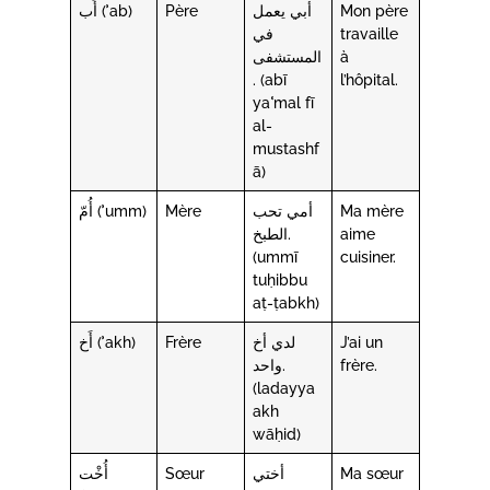
أَب (ʾab)
Père
أبي يعمل
Mon père
في
travaille
المستشفى
à
. (abī
l’hôpital.
yaʿmal fī
al-
mustashf
ā)
أُمّ (ʾumm)
Mère
أمي تحب
Ma mère
الطبخ.
aime
(ummī
cuisiner.
tuḥibbu
aṭ-ṭabkh)
أَخ (ʾakh)
Frère
لدي أخ
J’ai un
واحد.
frère.
(ladayya
akh
wāḥid)
أُخْت
Sœur
أختي
Ma sœur