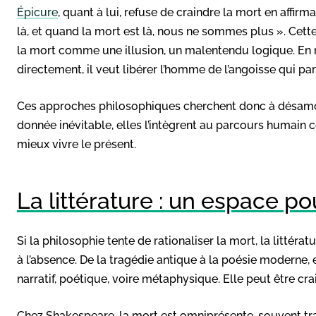
Épicure
, quant à lui, refuse de craindre la mort en affi
là, et quand la mort est là, nous ne sommes plus ». Cette
la mort comme une illusion, un malentendu logique. En
directement, il veut libérer l’homme de l’angoisse qui par
Ces approches philosophiques cherchent donc à désamorce
donnée inévitable, elles l’intègrent au parcours humain 
mieux vivre le présent.
La littérature : un espace pou
Si la philosophie tente de rationaliser la mort, la littératu
à l’absence. De la tragédie antique à la poésie moderne,
narratif, poétique, voire métaphysique. Elle peut être cra
Chez Shakespeare, la mort est omniprésente, souvent tra