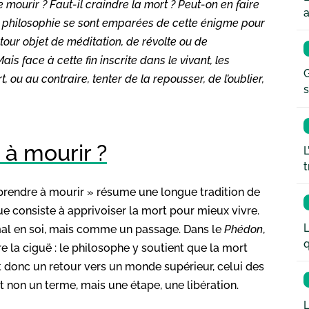
e mourir ? Faut-il craindre la mort ? Peut-on en faire
a
et la philosophie se sont emparées de cette énigme pour
à tour objet de méditation, de révolte ou de
is face à cette fin inscrite dans le vivant, les
G
, ou au contraire, tenter de la repousser, de l’oublier,
s
 à mourir ?
L
t
pprendre à mourir » résume une longue tradition de
e consiste à apprivoiser la mort pour mieux vivre.
L
mal en soi, mais comme un passage. Dans le
Phédon
,
q
 la ciguë : le philosophe y soutient que la mort
est donc un retour vers un monde supérieur, celui des
rt non un terme, mais une étape, une libération.
L