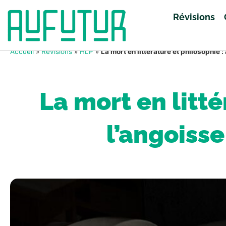
Révisions
Accueil
»
Révisions
»
HLP
»
La mort en littérature et philosophie 
La mort en litté
l’angoisse