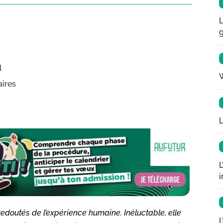
L
l
W
aires
L
L
i
 redoutés de l’expérience humaine. Inéluctable, elle
L