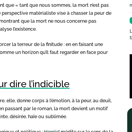
rmant que « tant que nous sommes, la mort n’est pas
 perspective matérialiste vise à chasser la peur de
 montrant que la mort ne nous concerne pas
alyse l’existence.
L
r la terreur de la finitude : en en faisant une
comme un horizon qu’il faut regarder en face pour
r dire l’indicible
re, elle, donne corps à l’émotion, à la peur, au deuil,
 en passant par le roman, la mort devient un motif
inte, désirée, haïe ou sublimée.
gique et politique :
Hamlet
médite sur le sens de la