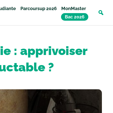
tudiante
Parcoursup 2026
MonMaster
Bac 2026
ie : apprivoiser
luctable ?