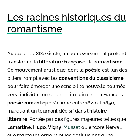
Les racines historiques du
romantisme
Au cœur du XIXe siècle, un bouleversement profond
transforme la
littérature française
: le
romantisme
.
Ce mouvement artistique, dont la
poésie
est l’un des
piliers, rompt avec les
conventions du classicisme
pour faire émerger une sensibilité nouvelle, tournée
vers l’individu, l’émotion et l’imaginaire. En France, la
poésie romantique
s’affirme entre 1820 et 1850,
marquant un tournant décisif dans l’
histoire
littéraire
. Portée par des figures majeures telles que
Lamartine
,
Hugo
,
Vigny
,
Musset
ou encore Nerval,
elle reflète les espoirs et les désillusions d’une