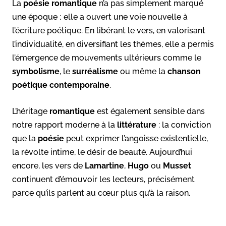
La
poésie romantique
n’a pas simplement marqué
une époque ; elle a ouvert une voie nouvelle à
l’écriture poétique. En libérant le vers, en valorisant
l’individualité, en diversifiant les thèmes, elle a permis
l’émergence de mouvements ultérieurs comme le
symbolisme
, le
surréalisme
ou même la
chanson
poétique contemporaine
.
L’héritage
romantique
est également sensible dans
notre rapport moderne à la
littérature
: la conviction
que la
poésie
peut exprimer l’angoisse existentielle,
la révolte intime, le désir de beauté. Aujourd’hui
encore, les vers de
Lamartine
,
Hugo
ou
Musset
continuent d’émouvoir les lecteurs, précisément
parce qu’ils parlent au cœur plus qu’à la raison.