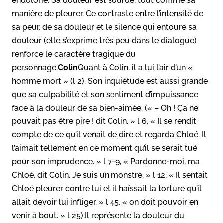
endolorie. Sa douleur est sourde, tout comme sa
manière de pleurer. Ce contraste entre l’intensité de
sa peur, de sa douleur et le silence qui entoure sa
douleur (elle s’exprime très peu dans le dialogue)
renforce le caractère tragique du
personnage.
Colin
Quant à Colin, il a lui l’air d’un «
homme mort » (l 2). Son inquiétude est aussi grande
que sa culpabilité et son sentiment d’impuissance
face à la douleur de sa bien-aimée. (« – Oh ! Ça ne
pouvait pas être pire ! dit Colin. » l 6, « Il se rendit
compte de ce qu’il venait de dire et regarda Chloé. Il
l’aimait tellement en ce moment qu’il se serait tué
pour son imprudence. » l 7-9, « Pardonne-moi, ma
Chloé, dit Colin. Je suis un monstre. » l 12, « Il sentait
Chloé pleurer contre lui et il haïssait la torture qu’il
allait devoir lui infliger. » l 45, « on doit pouvoir en
venir à bout. » l 25).Il représente la douleur du