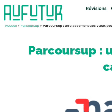
Révisions
Accueil
»
Parcoursup
»
Parcoursup : un classement des vœux pour
Parcoursup : 
c