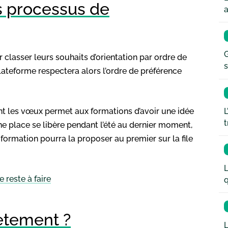
s processus de
a
G
classer leurs souhaits d’orientation par ordre de
s
plateforme respectera alors l’ordre de préférence
ent les vœux permet aux formations d’avoir une idée
L
t
 une place se libère pendant l’été au dernier moment,
formation pourra la proposer au premier sur la file
L
 reste à faire
q
tement ?
L