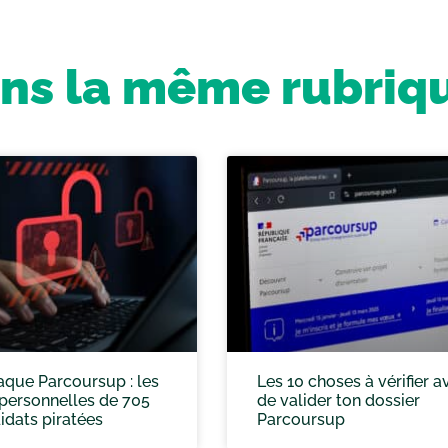
ns la même rubriq
aque Parcoursup : les
Les 10 choses à vérifier a
personnelles de 705
de valider ton dossier
idats piratées
Parcoursup