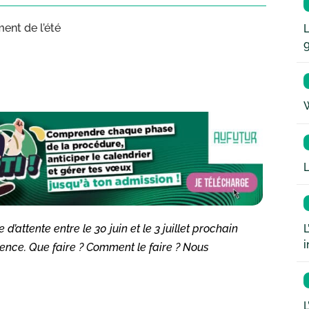
ent de l’été
L
W
L
L
’attente entre le 30 juin et le 3 juillet prochain
i
ence. Que faire ? Comment le faire ? Nous
L