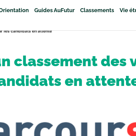
Orientation
Guides AuFutur
Classements
Vie é
 les candidats en attente
un classement des 
andidats en attent