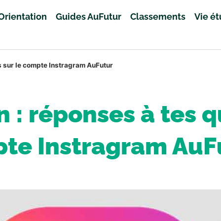
Orientation
Guides AuFutur
Classements
Vie é
ns sur le compte Instragram AuFutur
n : réponses à tes q
te Instragram AuF