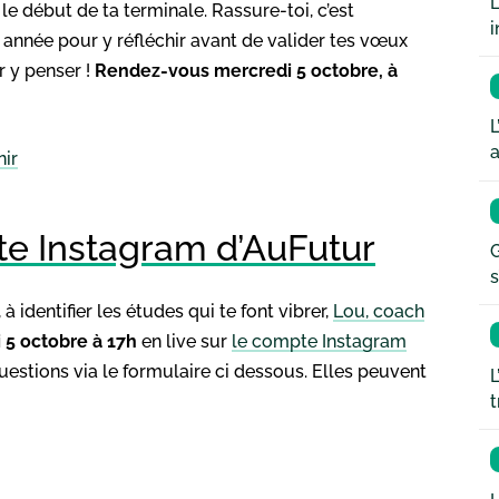
L
 le début de ta terminale. Rassure-toi, c’est
i
 année pour y réfléchir avant de valider tes vœux
r y penser !
Rendez-vous mercredi 5 octobre, à
L
a
nir
pte Instagram d’AuFutur
G
s
 à identifier les études qui te font vibrer,
Lou, coach
 5 octobre à 17h
en live sur
le compte Instagram
uestions via le formulaire ci dessous. Elles peuvent
L
t