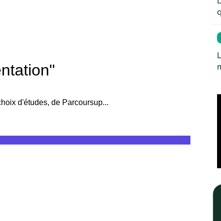
L
q
L