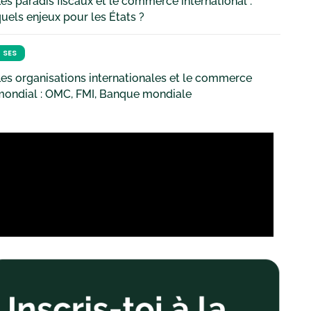
es paradis fiscaux et le commerce international :
uels enjeux pour les États ?
SES
es organisations internationales et le commerce
mondial : OMC, FMI, Banque mondiale