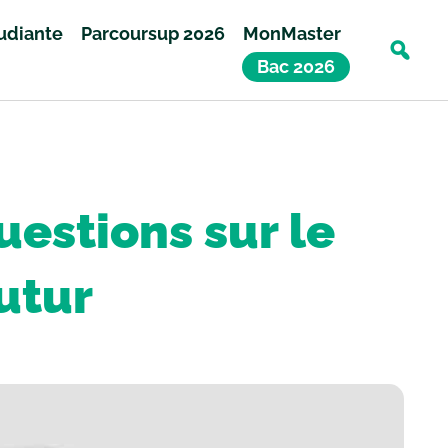
tudiante
Parcoursup 2026
MonMaster
Bac 2026
uestions sur le
utur