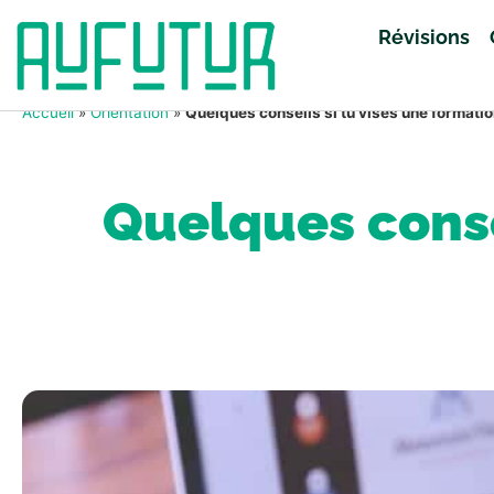
Révisions
Accueil
»
Orientation
»
Quelques conseils si tu vises une formati
Quelques consei