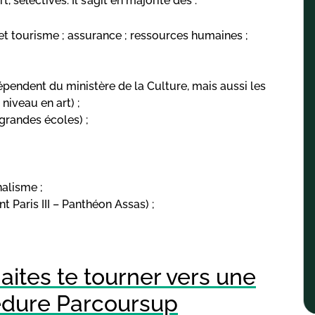
 sélectives. Il s’agit en majorité des :
 et tourisme ; assurance ; ressources humaines ;
 dépendent du ministère de la Culture, mais aussi les
iveau en art) ;
grandes écoles) ;
nalisme ;
t Paris III – Panthéon Assas) ;
aites te tourner vers une
cédure Parcoursup