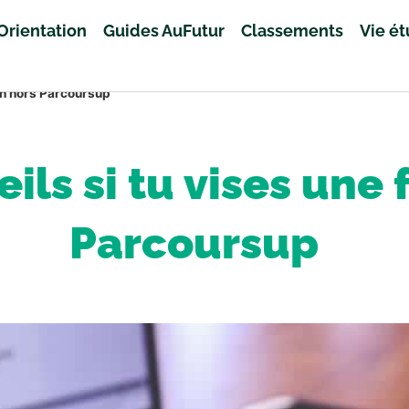
Orientation
Guides AuFutur
Classements
Vie é
on hors Parcoursup
ls si tu vises une
Parcoursup