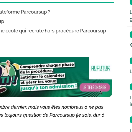
plateforme Parcoursup ?
L
up
une école qui recrute hors procédure Parcoursup
W
L
L
i
mbre dernier, mais vous êtes nombreux à ne pas
pas toujours question de Parcoursup (je sais, dur à
L