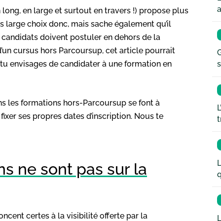
a
long, en large et surtout en travers !) propose plus
s large choix donc, mais sache également qu’il
 candidats doivent postuler en dehors de la
 d’un cursus hors Parcoursup, cet article pourrait
G
i tu envisages de candidater à une formation en
s
ans les formations hors-Parcoursup se font à
L
fixer ses propres dates d’inscription. Nous te
t
L
s ne sont pas sur la
q
oncent certes à la visibilité offerte par la
L