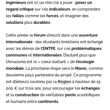
ingénieurs
ont ici un rôle clé à jouer :
poser un
regard critique
sur ces
indicateurs
, en comprendre
les
failles
comme les
forces
, et imaginer des
solutions
plus
durables
.
Cette année, le
forum
s’inscrit dans une
ouverture
internationale
: des étudiants brésiliens ont échangé
avec les élèves de
l’ENTPE
, sur ces
problématiques
communes
et
internationales
. D’autant plus que
l’Amazonie est le « cœur battant » de
l’écologie
mondiale
. La prochaine étape sera le
Maroc
, comme
deuxième pays partenaire du projet. Ce programme
est d’ailleurs soutenu par la
Région
à hauteur de 15
000 € sur trois ans, pour encourager les
échanges
et la
construction
de véritables
ponts
scientifiques
et humains entre
continents
.