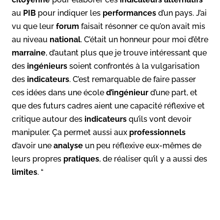
au
PIB
pour indiquer les
performances
d’un pays. J’ai
vu que leur
forum
faisait résonner ce qu’on avait mis
au niveau
national
. C’était un honneur pour moi d’être
marraine
, d’autant plus que je trouve intéressant que
des
ingénieurs
soient confrontés à la vulgarisation
des
indicateurs
. C’est remarquable de faire passer
ces idées dans une école
d’ingénieur
d’une part, et
que des futurs cadres aient une capacité réflexive et
critique autour des
indicateurs
qu’ils vont devoir
manipuler. Ça permet aussi aux
professionnels
d’avoir une
analyse
un peu réflexive eux-mêmes de
leurs propres
pratiques
, de réaliser qu’il y a aussi des
limites
. “