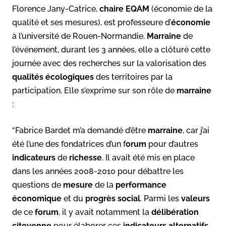
Florence Jany-Catrice,
chaire EQAM
(économie de la
qualité et ses mesures), est professeure d’
économie
à l’université de Rouen-Normandie.
Marraine
de
l’événement, durant les 3 années, elle a clôturé cette
journée avec des recherches sur la valorisation des
qualités écologiques
des territoires par la
participation. Elle s’exprime sur son rôle de
marraine
:
“Fabrice Bardet m’a demandé d’être
marraine
, car j’ai
été l’une des fondatrices d’un f
orum
pour d’autres
indicateurs
de
richesse
. Il avait été mis en place
dans les années 2008-2010 pour débattre les
questions de
mesure
de la
performance
économique
et du
progrès social
. Parmi les
valeurs
de ce
forum
, il y avait notamment la
délibération
citoyenne
pour élaborer ces
indicateurs alternatifs