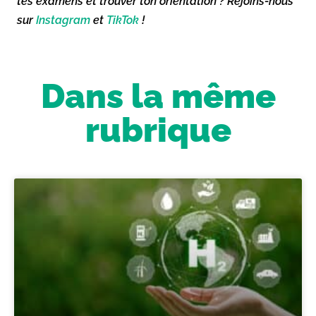
tes examens et trouver ton orientation ? Rejoins-nous
sur
Instagram
et
TikTok
!
Dans la même
rubrique