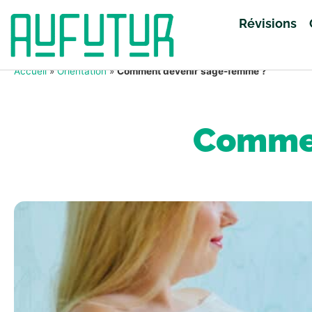
Révisions
Accueil
»
Orientation
»
Comment devenir sage-femme ?
Commen