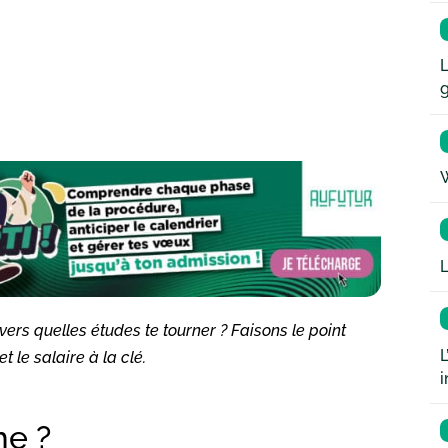
L
W
L
ers quelles études te tourner ? Faisons le point
L
 le salaire à la clé.
i
me ?