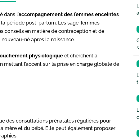
L
a
 dans l’
accompagnement des femmes enceintes
e la période post-partum. Les sage-femmes
s conseils en matière de contraception et de
au nouveau-né après la naissance.
G
s
ouchement physiologique
et cherchent à
n mettant l’accent sur la prise en charge globale de
L
t
L
q
ue des consultations prénatales régulières pour
e la mère et du bébé. Elle peut également proposer
aphies.