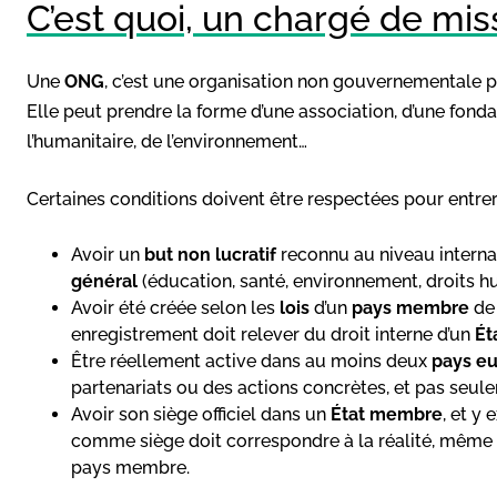
C’est quoi, un chargé de mi
Une
ONG
, c’est une organisation non gouvernementale pri
Elle peut prendre la forme d’une association, d’une fondat
l’humanitaire, de l’environnement…
Certaines conditions doivent être respectées pour entrer
Avoir un
but non lucratif
reconnu au niveau internati
général
(éducation, santé, environnement, droits h
Avoir été créée selon les
lois
d’un
pays membre
de 
enregistrement doit relever du droit interne d’un
Ét
Être réellement active dans au moins deux
pays e
partenariats ou des actions concrètes, et pas seulem
Avoir son siège officiel dans un
État membre
, et y 
comme siège doit correspondre à la réalité, même si
pays membre.