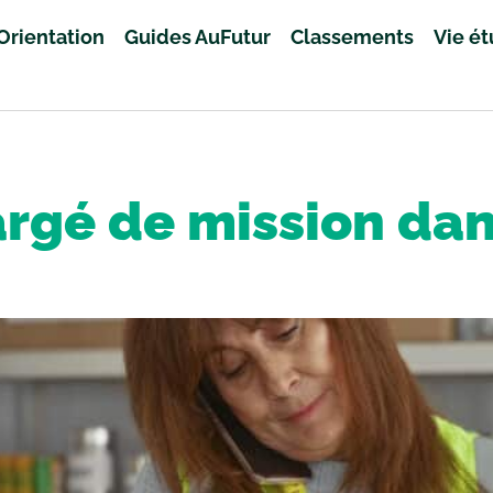
Orientation
Guides AuFutur
Classements
Vie é
argé de mission da