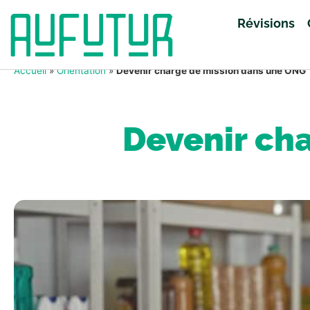
Révisions
Accueil
»
Orientation
»
Devenir chargé de mission dans une ONG
Devenir ch