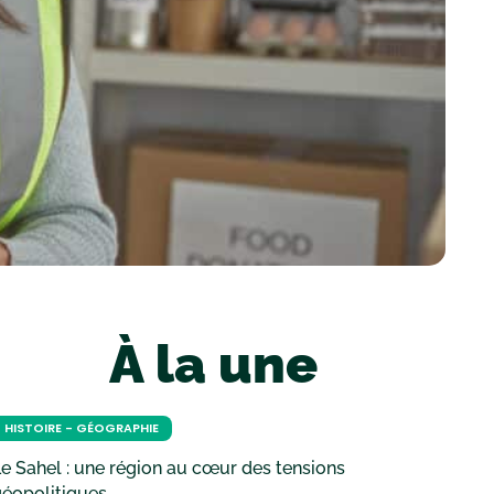
À la une
HISTOIRE - GÉOGRAPHIE
e Sahel : une région au cœur des tensions
géopolitiques