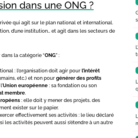
ssion dans une ONG ?
G
s
vée qui agit sur le plan national et international.
ion, d’une institution… et agit dans les secteurs de
L
t
 dans la catégorie “
ONG
” :
onal : l’organisation doit agir pour
l’intérêt
umains, etc.) et non pour
générer des profits
L
l’
Union européenne
: sa fondation ou son
q
at membre
.
uropéens
: elle doit y mener des projets, des
ent exister sur le papier.
exercer effectivement ses activités : le lieu déclaré
L
 les activités peuvent aussi s’étendre à un autre