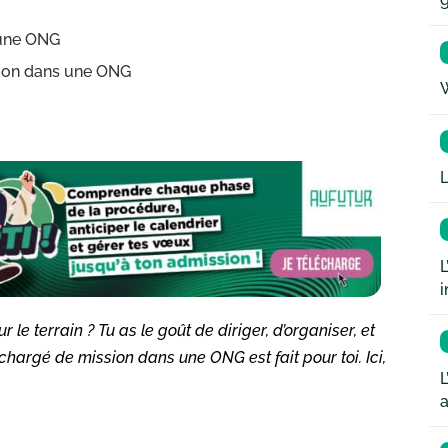
 une ONG
sion dans une ONG
W
L
L
i
r le terrain ? Tu as le goût de diriger, d’organiser, et
hargé de mission dans une ONG est fait pour toi. Ici,
L
a