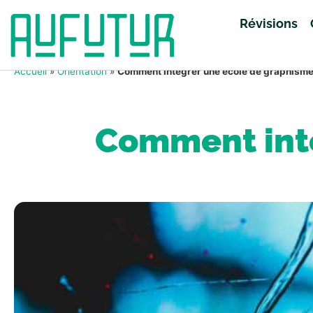
Révisions
Accueil
»
Orientation
»
Comment intégrer une école de graphisme
Comment inté