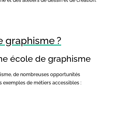
gne et des ateliers de dessin et de création.
e graphisme ?
ne école de graphisme
phisme, de nombreuses opportunités
es exemples de métiers accessibles :