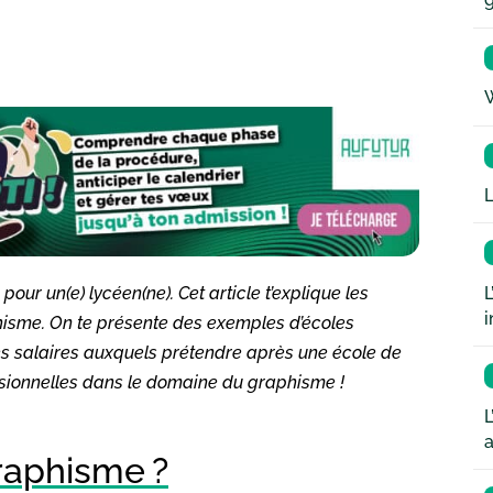
W
L
L
our un(e) lycéen(ne). Cet article t’explique les
i
phisme. On te présente des exemples d’écoles
les salaires auxquels prétendre après une école de
sionnelles dans le domaine du graphisme !
L
a
raphisme ?