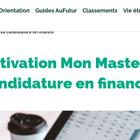
Orientation
Guides AuFutur
Classements
Vie é
 sa candidature en finance
tivation Mon Master 
ndidature en finan