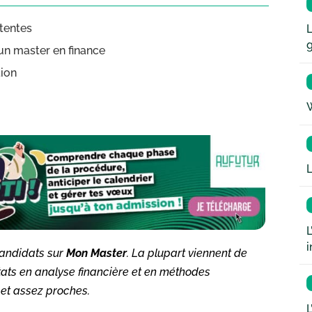
ttentes
L
un master en finance
tion
W
L
L
i
candidats sur
Mon Master
. La plupart viennent de
tats en analyse financière et en méthodes
… et assez proches.
L