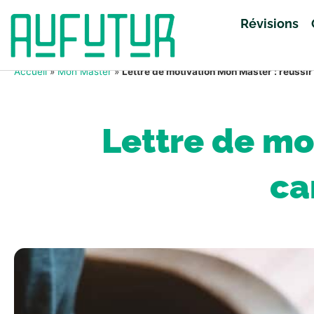
Révisions
Accueil
»
Mon Master
»
Lettre de motivation Mon Master : réussir
Lettre de mo
ca