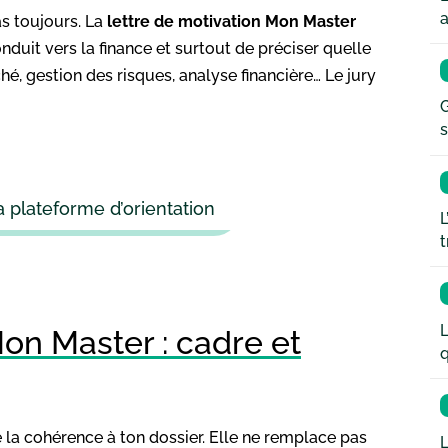
a
as toujours. La
lettre de motivation Mon Master
onduit vers la finance et surtout de préciser quelle
ché, gestion des risques, analyse financière… Le jury
G
s
a plateforme d’orientation
L
t
L
Mon Master : cadre et
q
 la cohérence à ton dossier. Elle ne remplace pas
L