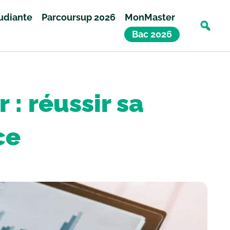
tudiante
Parcoursup 2026
MonMaster
Bac 2026
: réussir sa
ce