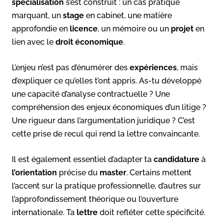
spécialisation
s’est construit : un cas pratique
marquant, un
stage
en cabinet, une matière
approfondie en
licence
, un mémoire ou un
projet
en
lien avec le
droit économique
.
L’enjeu n’est pas d’énumérer des
expériences
, mais
d’expliquer ce qu’elles t’ont appris. As-tu développé
une capacité d’analyse contractuelle ? Une
compréhension des enjeux économiques d’un litige ?
Une rigueur dans l’argumentation juridique ? C’est
cette prise de recul qui rend la lettre convaincante.
Il est également essentiel d’adapter ta
candidature
à
l’orientation
précise du
master
. Certains mettent
l’accent sur la pratique professionnelle, d’autres sur
l’approfondissement théorique ou l’ouverture
internationale. Ta
lettre
doit refléter cette spécificité.