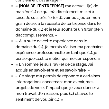
conviennent davantage. »
«
[NOM DE L’ENTREPRISE]
m’a accueilli(e) de
manière
(…)
ce qui m’a directement mis(e) à
l’aise. Je suis très fier(e) d’avoir pu ajouter mon
grain de sel à la réussite de l’entreprise dans le
domaine du
(…)
et je leur souhaite un futur plein
d’accomplissements. »
« À la suite de cette expérience dans le
domaine du
(…)
, j’aimerais réaliser ma prochaine
expérience professionnelle en tant que
(…)
, je
pense que c’est le métier qui me correspond. »
« En somme, je suis ravi(e) de ce stage. J’ai
acquis en savoir-être et en savoir-faire. »
« Ce stage m’a permis de répondre à certaines
interrogations concernant mon avenir, mes
projets de vie et l’impact que je veux donner à
mon travail. J’en ressors plus
(…)
et avec le
sentiment de vouloir
(…)
. »