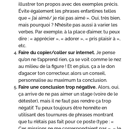
illustrer ton propos avec des exemples précis.
Évite également les phrases enfantines telles
que « j’ai aimé/ je n’ai pas aimé ». Oui, très bien,
mais pourquoi ? N’hésite pas aussi à varier les
verbes. Par exemple, à la place d’aimer, tu peux
dire : « apprécier », « adorer », « pris plaisir à »,
etc.
Faire du copier/coller sur internet.
Je pense
qu’on ne t’apprend rien, ça se voit comme le nez
au milieu de la figure ! Et en plus, ça a le don
d’agacer ton correcteur, alors un conseil,
personnalise au maximum ta conclusion.
Faire une conclusion trop négative.
Alors, oui,
ça arrive de ne pas aimer un stage (voire de le
détester), mais il ne faut pas rendre ça trop
négatif. Tu peux toujours être honnête en
utilisant des tournures de phrases montrant
que tu n’étais pas fait pour ce poste (type : «
Ces missions ne me correspondaient pas », « le