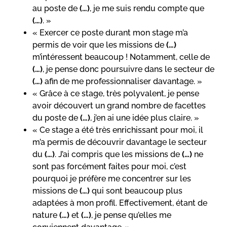
au poste de
(…)
, je me suis rendu compte que
(…)
. »
« Exercer ce poste durant mon stage m’a
permis de voir que les missions de
(…)
m’intéressent beaucoup ! Notamment, celle de
(…)
, je pense donc poursuivre dans le secteur de
(…)
afin de me professionnaliser davantage. »
« Grâce à ce stage, très polyvalent, je pense
avoir découvert un grand nombre de facettes
du poste de
(…)
, j’en ai une idée plus claire. »
« Ce stage a été très enrichissant pour moi, il
m’a permis de découvrir davantage le secteur
du
(…)
. J’ai compris que les missions de
(…)
ne
sont pas forcément faites pour moi, c’est
pourquoi je préfère me concentrer sur les
missions de
(…)
qui sont beaucoup plus
adaptées à mon profil. Effectivement, étant de
nature
(…)
et
(…)
, je pense qu’elles me