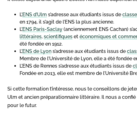
L’
ENS d’Ulm
s’adresse aux étudiants issus de
classe
en 1794, il s’agit de l’ENS la plus ancienne.
L’
ENS Paris-Saclay
(anciennement ENS Cachan) s’ad
littéraires
,
scientifiques
et
économiques et commer
été fondée en 1912.
L’
ENS de Lyon
s’adresse aux étudiants issus de
clas
Membre de l’Université de Lyon, elle a été fondée e
L’ENS de Rennes s’adresse aux étudiants issus de
c
Fondée en 2013, elle est membre de l’Université Br
Si cette formation t’intéresse, nous te conseillons de jet
Ulm et ancien préparationnaire littéraire. Il nous a confié
pour le futur.