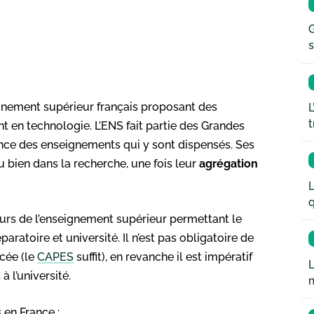
G
s
gnement supérieur français proposant des
L
t
nt en technologie. L’ENS fait partie des Grandes
lence des enseignements qui y sont dispensés. Ses
u bien dans la recherche, une fois leur
agrégation
L
q
cours de l’enseignement supérieur permettant le
ratoire et université. Il n’est pas obligatoire de
cée (le
CAPES
suffit), en revanche il est impératif
L
à l’université.
 en France :