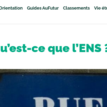
Orientation
Guides AuFutur
Classements
Vie é
u’est-ce que l’ENS 