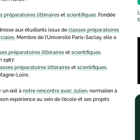
L
s préparatoires littéraires
et
scientifiques
. Fondée
resse aux étudiants issus de
classes préparatoires
ciales
. Membre de l’Université Paris-Saclay, elle a
ses préparatoires littéraires
et
scientifiques
.
n 1987.
lasses préparatoires littéraires
et
scientifiques
.
etagne-Loire.
er un œil à
notre rencontre avec Julien
, normalien à
 son expérience au sein de l’école et ses projets