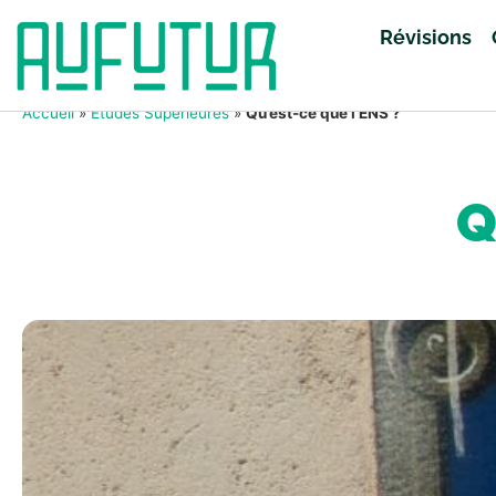
Révisions
Accueil
»
Études Supérieures
»
Qu’est-ce que l’ENS ?
Q