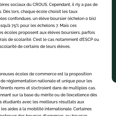
itères sociaux du CROUS. Cependant, il n’y a pas de
. Dès lors, chaque école choisit les taux
coles confondues, un élève boursier (échelon 0 bis)
jusqu’à 75% pour les échelons 7. Mais ces
nes écoles proposent aux élèves boursiers, parfois
frais de scolarité. C’est le cas notamment d’ESCP ou
colarité de certains de leurs élèves.
mbreuses écoles de commerce est la proposition
de réglementation nationale et unique pour les
érents noms et s’octroient dans de multiples cas.
nnant sur la base du mérite ou de l’excellence dès
 étudiants avec les meilleurs résultats aux
es aides à la mobilité internationale. Certaines
’octroyer des bourses d’urgences, ou bourses