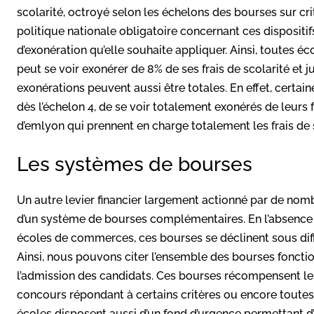
scolarité, octroyé selon les échelons des bourses sur cr
politique nationale obligatoire concernant ces dispositifs
d’exonération qu’elle souhaite appliquer. Ainsi, toutes é
peut se voir exonérer de 8% de ses frais de scolarité et 
exonérations peuvent aussi être totales. En effet, certai
dès l’échelon 4, de se voir totalement exonérés de leurs 
d’emlyon qui prennent en charge totalement les frais de s
Les systèmes de bourses
Un autre levier financier largement actionné par de no
d’un système de bourses complémentaires. En l’absence 
écoles de commerces, ces bourses se déclinent sous diff
Ainsi, nous pouvons citer l’ensemble des bourses fonctio
l’admission des candidats. Ces bourses récompensent les
concours répondant à certains critères ou encore toutes l
écoles disposent aussi d’un fond d’urgence permettant d