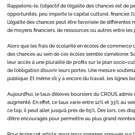
Rappelons-le, l’objectif de l’égalité des chances est d
opportunités, peu importe le capital culturel, financier, l’
L’égalité des chances peut être favorisée de différentes m
de moyens financiers, de ressources ou autres entre les pe
Alors que les frais de scolarité en écoles de commerce o
des chances au sein de ces écoles semble s’améliorer. 
leur accès à une pluralité de profils sur le plan socio-c
de l’obligation d’ouvrir leurs portes. Une mesure soutenue
publique. Et même s’il y a encore du travail, les lignes bo
Aujourd’hui, le taux d’élèves boursiers du CROUS admi
augmenté. En effet, ce taux varie entre 12% et 33% au s
ce top, il peut aller jusqu’à près de 65%. Dès lors, ces di
d’être encouragés pour permettre au plus grand nombre
Pour écrire cet article, nous nous sommes appuyés sur