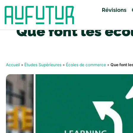
Révisions
Que font les éco
Accueil
»
Études Supérieures
»
Écoles de commerce
»
Que font le