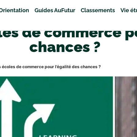
Orientation
Guides AuFutur
Classements
Vie é
les de commerce po
chances ?
s écoles de commerce pour l’égalité des chances ?