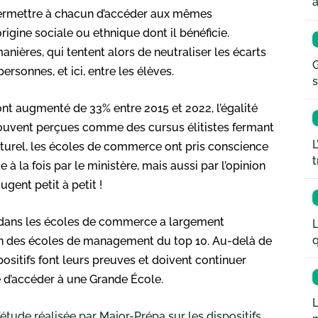
a
e permettre à chacun d’accéder aux mêmes
origine sociale ou ethnique dont il bénéficie.
anières, qui tentent alors de neutraliser les écarts
G
rsonnes, et ici, entre les élèves.
s
nt augmenté de 33% entre 2015 et 2022, l’égalité
Souvent perçues comme des cursus élitistes fermant
L
ulturel, les écoles de commerce ont pris conscience
t
 à la fois par le ministère, mais aussi par l’opinion
ugent petit à petit !
s dans les écoles de commerce a largement
L
q
ein des écoles de management du top 10. Au-delà de
spositifs font leurs preuves et doivent continuer
 d’accéder à une Grande École.
L
l’étude réalisée par Major-Prépa sur les dispositifs