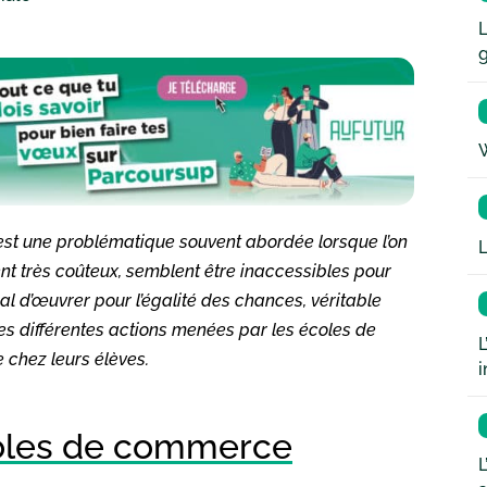
L
W
s est une problématique souvent abordée lorsque l’on
L
nt très coûteux, semblent être inaccessibles pour
al d’œuvrer pour l’égalité des chances, véritable
les différentes actions menées par les écoles de
L
 chez leurs élèves.
i
coles de commerce
L