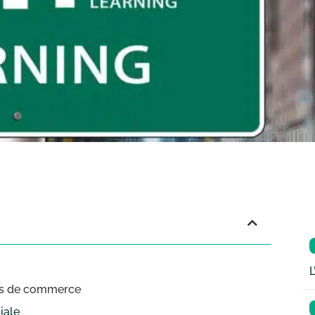
L
oles de commerce
iale