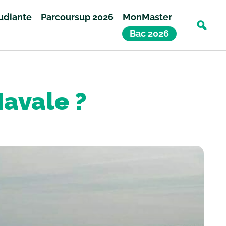
tudiante
Parcoursup 2026
MonMaster
Bac 2026
avale ?