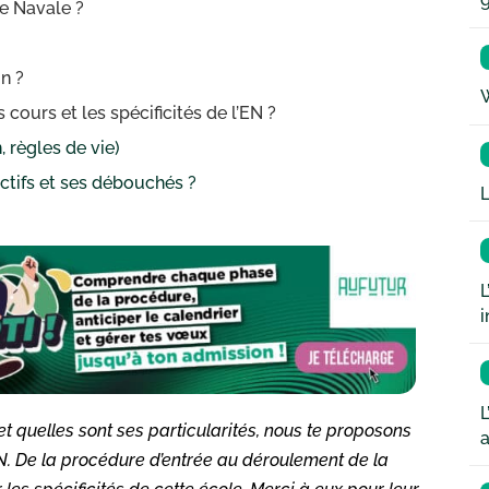
le Navale ?
n ?
W
cours et les spécificités de l’EN ?
, règles de vie)
ectifs et ses débouchés ?
L
L
i
L
et quelles sont ses particularités, nous te proposons
a
l’EN. De la procédure d’entrée au déroulement de la