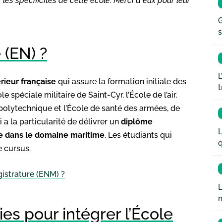
les spécificités de cette école. Merci à eux pour leur
G
s
 (EN) ?
L
rieur française
qui assure la formation initiale des
t
cole spéciale militaire de Saint-Cyr, l’École de l’air,
e polytechnique et l’École de santé des armées, de
i a la particularité de délivrer un
diplôme
L
re dans le domaine maritime
. Les étudiants qui
q
e cursus.
istrature (ENM) ?
L
ies pour intégrer l’École