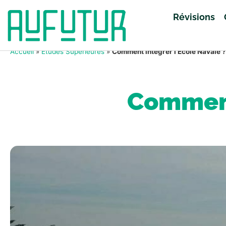
Révisions
Accueil
»
Études Supérieures
»
Comment intégrer l’École Navale ?
Comment