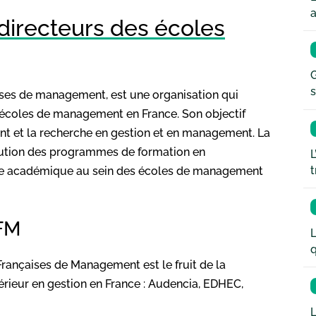
a
irecteurs des écoles
G
s
ises de management, est une organisation qui
s écoles de management en France. Son objectif
nt et la recherche en gestion et en management. La
lution des programmes de formation en
L
t
nce académique au sein des écoles de management
FM
L
q
Françaises de Management est le fruit de la
rieur en gestion en France : Audencia, EDHEC,
L