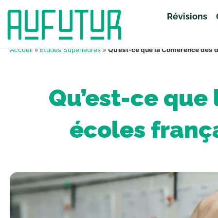
Révisions
Accueil
»
Études Supérieures
»
Qu’est-ce que la Conférence des 
Qu’est-ce que 
écoles fran