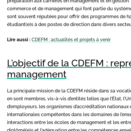
préparation aux carrières en management et en gestion.
commerce et de management qui font partie du système 
sont souvent réputées pour offrir des programmes de haut
étudiant(e)s à des postes de direction dans divers secteu
Lire aussi :
CDEFM : actualités et projets à venir
L’objectif de la CDEFM : rep
management
La principale mission de la CDEFM réside dans sa vocatio
en sont membres, vis-à-vis d’entités telles que l’État, l’
d’employeurs, les organismes d’accréditation nationaux e
internationales compétentes dans les domaines de l’ense
interactions entre les écoles de management et les entrep
diplômé(e)s et l’adéquation entre les compétences ense