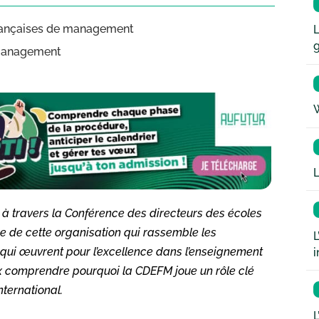
françaises de management
L
e management
W
L
à travers la Conférence des directeurs des écoles
 de cette organisation qui rassemble les
L
ui œuvrent pour l’excellence dans l’enseignement
i
ux comprendre pourquoi la CDEFM joue un rôle clé
nternational.
L