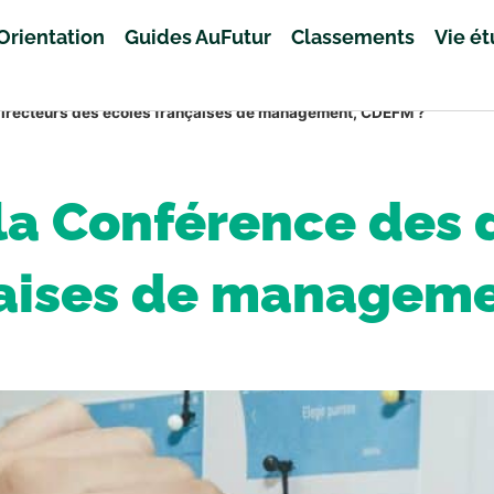
Orientation
Guides AuFutur
Classements
Vie é
directeurs des écoles françaises de management, CDEFM ?
la Conférence des 
çaises de manageme