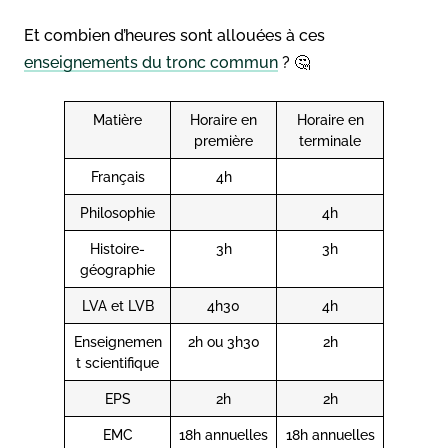
Et combien d’heures sont allouées à ces
enseignements du tronc commun
? 🤔
Matière
Horaire en
Horaire en
première
terminale
Français
4h
Philosophie
4h
Histoire-
3h
3h
géographie
LVA et LVB
4h30
4h
Enseignemen
2h ou 3h30
2h
t scientifique
EPS
2h
2h
EMC
18h annuelles
18h annuelles