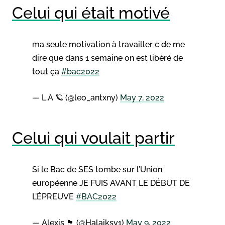
Celui qui était motivé
ma seule motivation à travailler c de me
dire que dans 1 semaine on est libéré de
tout ça
#bac2022
— L.A 🪐 (@leo_antxny)
May 7, 2022
Celui qui voulait partir
Si le Bac de SES tombe sur l’Union
européenne JE FUIS AVANT LE DÉBUT DE
L’ÉPREUVE
#BAC2022
— Alexis 🏴󠁧󠁢󠁳󠁣󠁴󠁿 (@Halaiksy1)
May 9, 2022