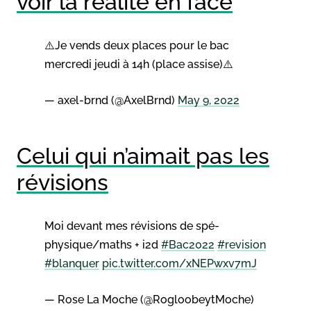
voir la réalité en face
⚠️Je vends deux places pour le bac
mercredi jeudi à 14h (place assise)⚠️
— axel-brnd (@AxelBrnd)
May 9, 2022
Celui qui n’aimait pas les
révisions
Moi devant mes révisions de spé-
physique/maths + i2d
#Bac2022
#revision
#blanquer
pic.twitter.com/xNEPwxv7mJ
— Rose La Moche (@RogloobeytMoche)