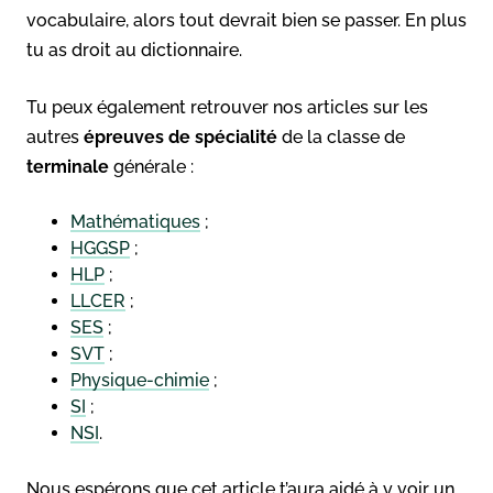
vocabulaire, alors tout devrait bien se passer. En plus
tu as droit au dictionnaire.
Tu peux également retrouver nos articles sur les
autres
épreuves de spécialité
de la classe de
terminale
générale :
Mathématiques
;
HGGSP
;
HLP
;
LLCER
;
SES
;
SVT
;
Physique-chimie
;
SI
;
NSI
.
Nous espérons que cet article t’aura aidé à y voir un