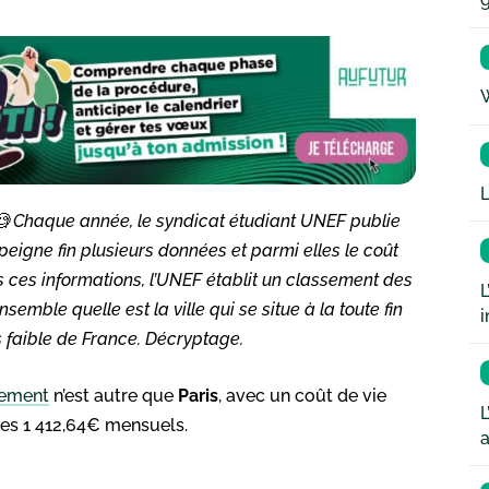
W
L
? 🧐 Chaque année, le syndicat étudiant UNEF publie
 peigne fin plusieurs données et parmi elles le coût
s ces informations, l’UNEF établit un classement des
L
semble quelle est la ville qui se situe à la toute fin
i
 faible de France. Décryptage.
sement
n’est autre que
Paris
, avec un coût de vie
L
ses 1 412,64€ mensuels.
a