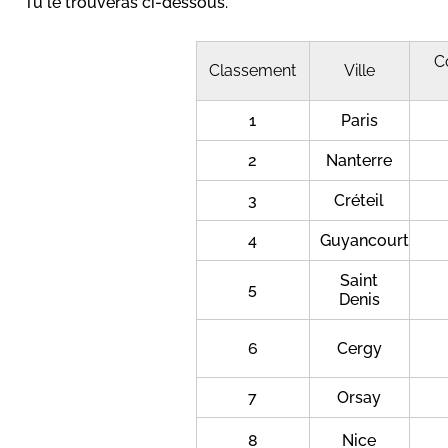
Tu le trouveras ci-dessous.
C
Classement
Ville
1
Paris
2
Nanterre
3
Créteil
4
Guyancourt
Saint
5
Denis
6
Cergy
7
Orsay
8
Nice