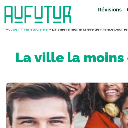
Révisions
Accueil
»
Vie étudiante
»
La ville la moins chère de France pour l
La ville la moin