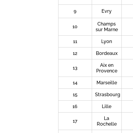
9
Evry
Champs
10
sur Marne
11
Lyon
12
Bordeaux
Aix en
13
Provence
14
Marseille
15
Strasbourg
16
Lille
La
17
Rochelle