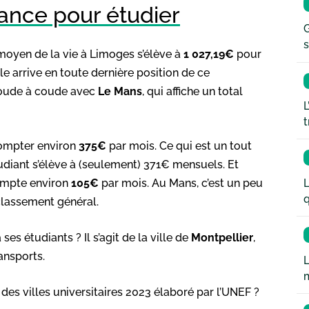
rance pour étudier
G
s
 moyen de la vie à Limoges s’élève à
1 027,19€
pour
le arrive en toute dernière position de ce
 coude à coude avec
Le Mans
, qui affiche un total
L
t
compter environ
375€
par mois. Ce qui est un tout
udiant s’élève à (seulement) 371€ mensuels. Et
L
compte environ
105€
par mois. Au Mans, c’est un peu
q
 classement général.
ses étudiants ? Il s’agit de la ville de
Montpellier
,
ansports.
L
des villes universitaires 2023 élaboré par l’UNEF ?