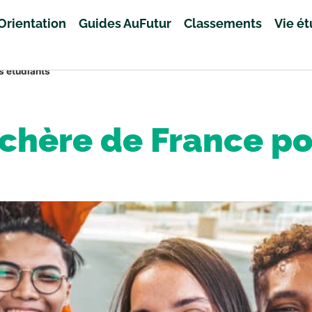
Orientation
Guides AuFutur
Classements
Vie é
es étudiants
s chère de France po