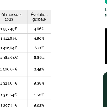
L
oût mensuel
Évolution
2023
globale
1 557,45€
4,66%
1 412,64€
4,80%
1 412,64€
6,21%
1 384,64€
8,86%
1 366,64€
2,45%
1 324,64€
5,38%
1 311,64€
1,68%
1 307,44€
5,92%