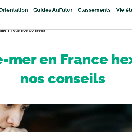
Orientation
Guides AuFutur
Classements
Vie é
ale ? Tous nos conseils
e-mer en France he
nos conseils