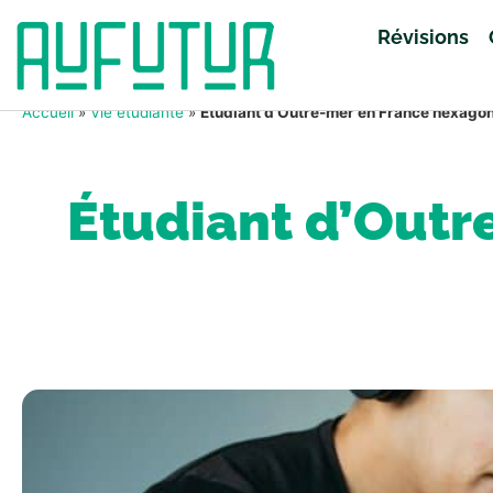
Révisions
Accueil
»
Vie étudiante
»
Étudiant d’Outre-mer en France hexagon
Étudiant d’Outr