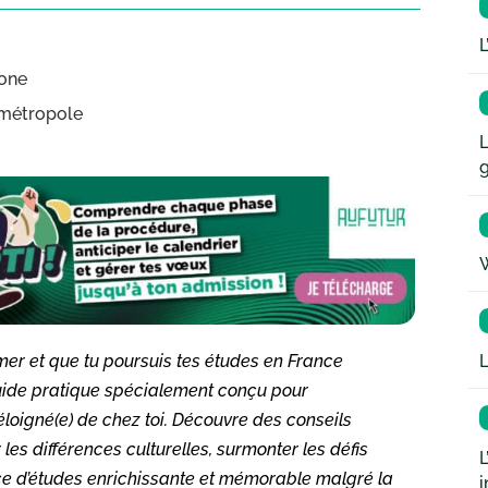
L
gone
 métropole
L
W
L
e-mer et que tu poursuis tes études en France
 guide pratique spécialement conçu pour
éloigné(e) de chez toi. Découvre des conseils
les différences culturelles, surmonter les défis
L
ence d’études enrichissante et mémorable malgré la
i