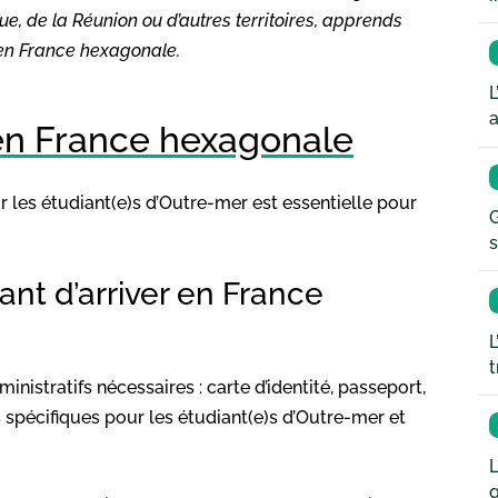
e, de la Réunion ou d’autres territoires, apprends
 en France hexagonale.
L
a
 en France hexagonale
 les étudiant(e)s d’Outre-mer est essentielle pour
G
s
ant d’arriver en France
L
t
inistratifs nécessaires : carte d’identité, passeport,
s spécifiques pour les étudiant(e)s d’Outre-mer et
L
q