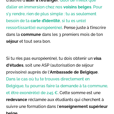
d‘autres d‘
aller à l’étranger
.
Quoi de mieux que
d’aller en immersion chez nos
voisins belges
. Pour
s‘y rendre, rien de plus simple : tu as seulement
besoin de ta
carte d’identité
, si tu es un(e)
ressortissant(e) européen(ne)
. Pense juste à t’inscrire
dans la
commune
dans les 3 premiers mois de ton
séjour
et tout sera bon.
Si tu n’es pas européen(ne), tu dois obtenir un
visa
d‘études
, soit une ASP (autorisation de séjour
provisoire) auprès de l‘
Ambassade de Belgique
.
Dans le cas où tu te trouves directement en
Belgique, tu pourras faire la demande à ta commune,
et être exonéré(e) de 245 €
. Cette somme est une
redevance
réclamée aux étudiants qui cherchent à
suivre une formation dans l‘
enseignement supérieur
belge
.