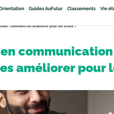
Orientation
Guides AuFutur
Classements
Vie é
le : comment les améliorer pour les oraux ?
en communication n
s améliorer pour l