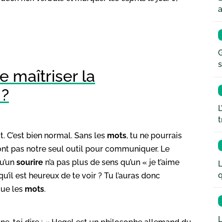
a
G
s
 maîtriser la
 ?
L
t
. C’est bien normal. Sans les
mots
, tu ne pourrais
 sont pas notre seul outil pour communiquer. Le
qu’un
sourire
n’a pas plus de sens qu’un « je t’aime
L
q
’il est heureux de te voir ? Tu l’auras donc
que les
mots
.
L