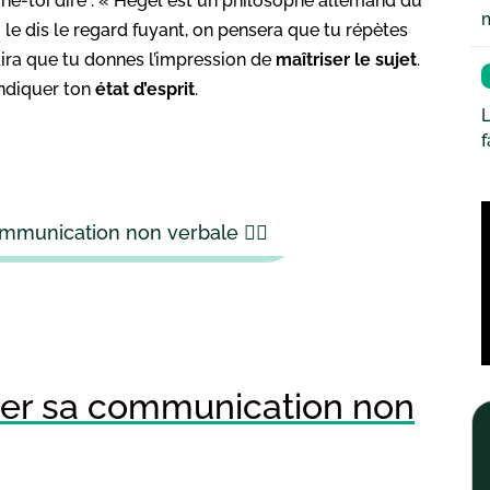
ine-toi dire : « Hegel est un philosophe allemand du
u le dis le regard fuyant, on pensera que tu répètes
e dira que tu donnes l’impression de
maîtriser le sujet
.
ndiquer ton
état d’esprit
.
L
ommunication non verbale 🙂‍↕️
rer sa communication non