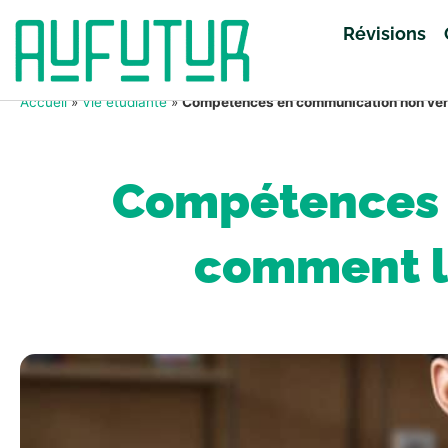
Révisions
Accueil
»
Vie étudiante
»
Compétences en communication non verba
Compétences 
comment le