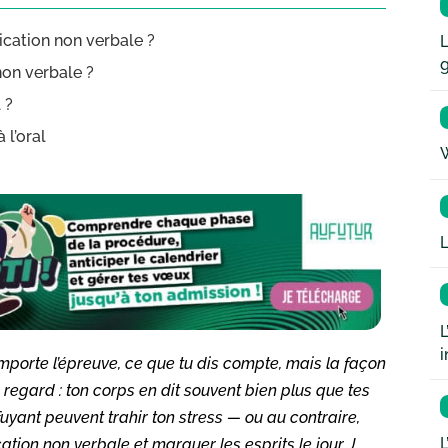
cation non verbale ?
L
on verbale ?
 ?
l’oral
W
L
L
i
mporte l’épreuve, ce que tu dis compte, mais la façon
n regard : ton corps en dit souvent bien plus que tes
uyant peuvent trahir ton stress — ou au contraire,
L
ation non verbale et marquer les esprits le jour J,