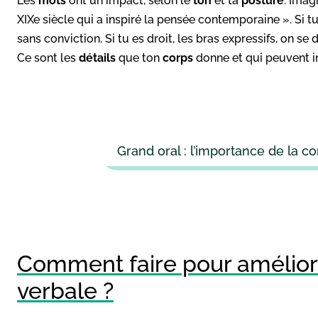
Les
mots
ont un impact, selon le
ton
et ta
posture
. Imag
XIXe siècle qui a inspiré la pensée contemporaine ». Si t
sans conviction. Si tu es droit, les bras expressifs, on s
Ce sont les
détails
que ton
corps
donne et qui peuvent i
Grand oral : l’importance de la c
Comment faire pour amélio
verbale ?