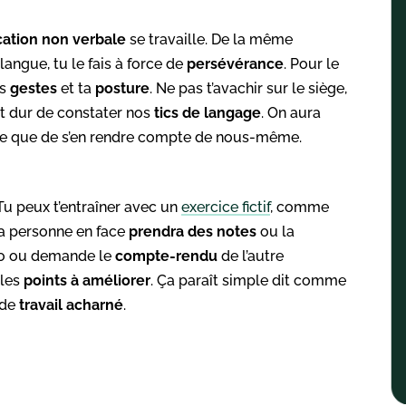
tion non verbale
se travaille. De la même
angue, tu le fais à force de
persévérance
. Pour le
es
gestes
et ta
posture
. Ne pas t’avachir sur le siège,
est dur de constater nos
tics de langage
. On aura
que que de s’en rendre compte de nous-même.
Tu peux t’entraîner avec un
exercice fictif
, comme
La personne en face
prendra des notes
ou la
idéo ou demande le
compte-rendu
de l’autre
les
points à améliorer
. Ça paraît simple dit comme
 de
travail acharné
.