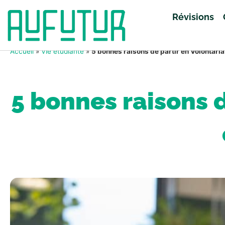
Révisions
Accueil
»
Vie étudiante
»
5 bonnes raisons de partir en Volontariat
5 bonnes raisons d