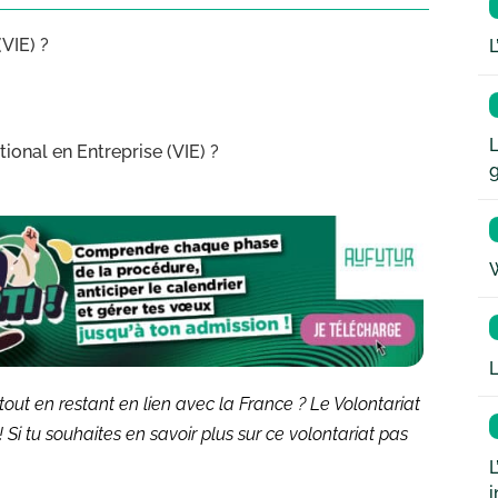
(VIE) ?
L
L
tional en Entreprise (VIE) ?
W
L
tout en restant en lien avec la France ? Le Volontariat
t ! Si tu souhaites en savoir plus sur ce volontariat pas
L
i