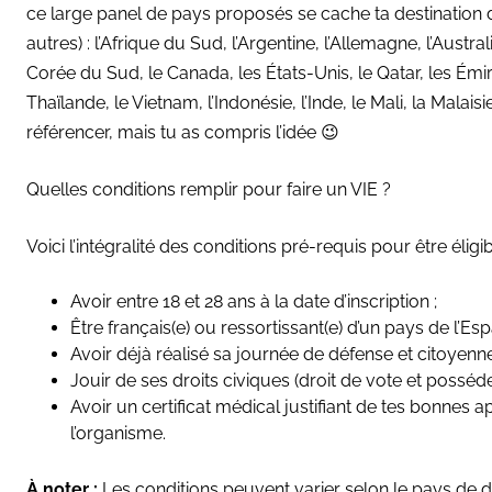
ce large panel de pays proposés se cache ta destination 
autres) : l’Afrique du Sud, l’Argentine, l’Allemagne, l’Austra
Corée du Sud, le Canada, les États-Unis, le Qatar, les Émi
Thaïlande, le Vietnam, l’Indonésie, l’Inde, le Mali, la Malaisi
référencer, mais tu as compris l’idée 😉
Quelles conditions remplir pour faire un VIE ?
Voici l’intégralité des conditions pré-requis pour être éligi
Avoir entre 18 et 28 ans à la date d’inscription ;
Être français(e) ou ressortissant(e) d’un pays de l’
Avoir déjà réalisé sa journée de défense et citoyenne
Jouir de ses droits civiques (droit de vote et posséder
Avoir un certificat médical justifiant de tes bonnes
l’organisme.
À noter :
Les conditions peuvent varier selon le pays de d