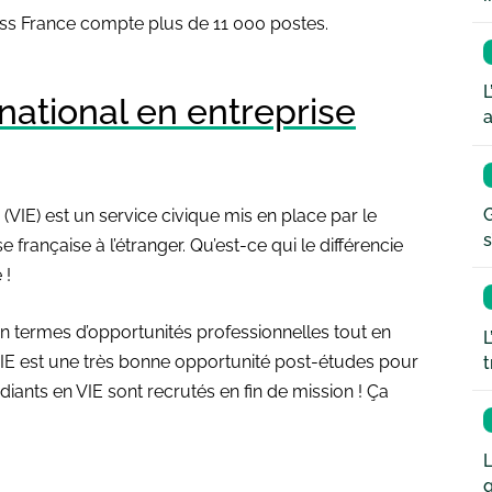
ness France compte plus de 11 000 postes.
L
rnational en entreprise
a
G
 (VIE) est un service civique mis en place par le
s
française à l’étranger. Qu’est-ce qui le différencie
 !
n termes d’opportunités professionnelles tout en
L
VIE est une très bonne opportunité post-études pour
t
iants en VIE sont recrutés en fin de mission ! Ça
L
q