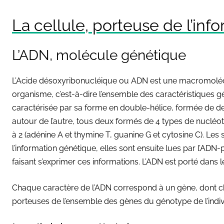
La cellule, porteuse de l’in
L’ADN, molécule génétique
L’Acide désoxyribonucléique ou ADN est une macromolécu
organisme, c’est-à-dire l’ensemble des caractéristiques gén
caractérisée par sa forme en double-hélice, formée de d
autour de l’autre, tous deux formés de 4 types de nucléo
à 2 (adénine A et thymine T, guanine G et cytosine C). L
l’information génétique, elles sont ensuite lues par l’AD
faisant s’exprimer ces informations. L’ADN est porté dans 
Chaque caractère de l’ADN correspond à un gène, dont cha
porteuses de l’ensemble des gènes du génotype de l’indiv