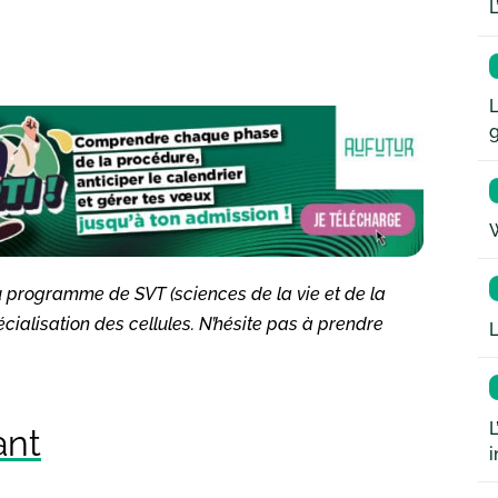
L
L
W
 au programme de SVT (sciences de la vie et de la
écialisation des cellules. N’hésite pas à prendre
L
L
ant
i