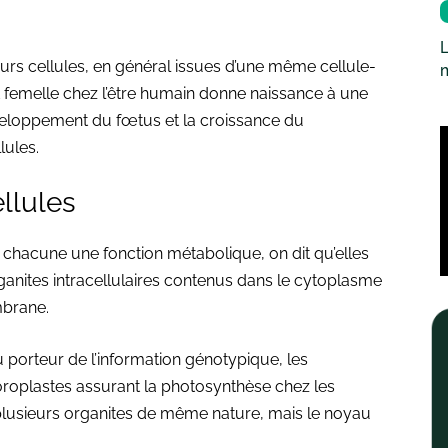
L
urs cellules, en général issues d’une même cellule-
t femelle chez l’être humain donne naissance à une
éveloppement du fœtus et la croissance du
lules.
ellules
t chacune une fonction métabolique, on dit qu’elles
organites intracellulaires contenus dans le cytoplasme
mbrane.
 porteur de l’information génotypique, les
loroplastes assurant la photosynthèse chez les
 plusieurs organites de même nature, mais le noyau