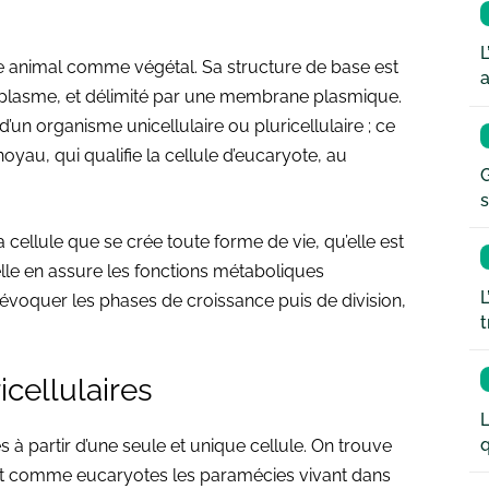
L
ne animal comme végétal. Sa structure de base est
a
plasme, et délimité par une membrane plasmique.
 d’un organisme unicellulaire ou pluricellulaire ; ce
noyau, qui qualifie la cellule d’eucaryote, au
G
s
 la cellule que se crée toute forme de vie, qu’elle est
elle en assure les fonctions métaboliques
L
t évoquer les phases de croissance puis de division,
t
icellulaires
L
q
à partir d’une seule et unique cellule. On trouve
et comme eucaryotes les paramécies vivant dans