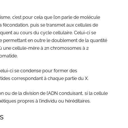
sme, c’est pour cela que l’on parle de molécule
 la fécondation, puis se transmet aux cellules de
uent au cours du cycle cellulaire. Celui-ci se
e permettant en outre le doublement de la quantité
re, où une cellule-mère à 2n chromosomes à 2
romatide.
, celui-ci se condense pour former des
ides correspondant à chaque partie du X.
n ou de la division de l’ADN conduisant, si la cellule
nétiques propres à l’individu ou héréditaires.
es