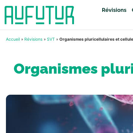
Révisions
Accueil
»
Révisions
»
SVT
»
Organismes pluricellulaires et cellul
Organismes pluric