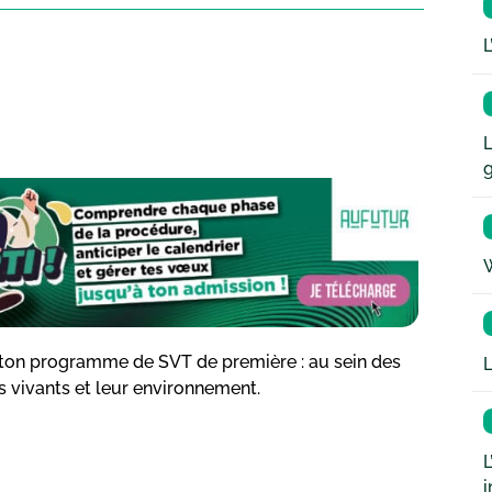
L
L
W
de ton programme de SVT de première : au sein des
L
s vivants et leur environnement.
L
i