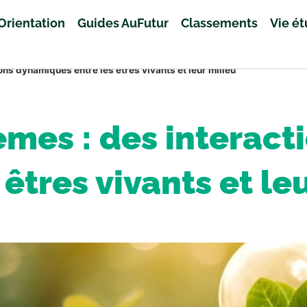
Orientation
Guides AuFutur
Classements
Vie é
ions dynamiques entre les êtres vivants et leur milieu
tèmes : des intera
 êtres vivants et le