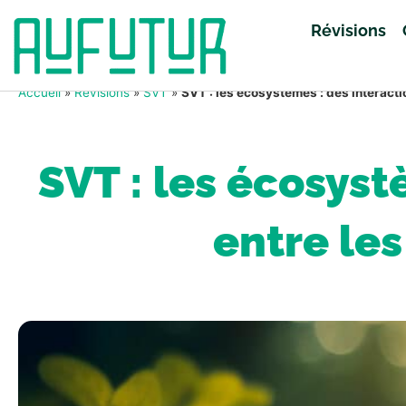
Révisions
Accueil
»
Révisions
»
SVT
»
SVT : les écosystèmes : des interact
SVT : les écosys
entre les