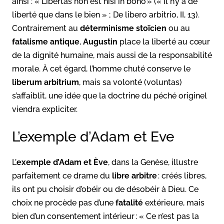
ainsi : « Libertas non est nisi in bono » (« Il n’y a de
liberté que dans le bien » ; De libero arbitrio, II, 13).
Contrairement au
déterminisme stoïcien
ou au
fatalisme antique
,
Augustin
place la liberté au cœur
de la dignité humaine, mais aussi de la responsabilité
morale. À cet égard, l’homme chuté conserve le
liberum arbitrium
, mais sa volonté (voluntas)
s’affaiblit, une idée que la doctrine du péché originel
viendra expliciter.
L’exemple d’Adam et Eve
L’
exemple d’Adam et Ève
, dans la Genèse, illustre
parfaitement ce drame du
libre arbitre
: créés libres,
ils ont pu choisir d’obéir ou de désobéir à Dieu. Ce
choix ne procède pas d’une
fatalité
extérieure, mais
bien d’un consentement intérieur : « Ce n’est pas la