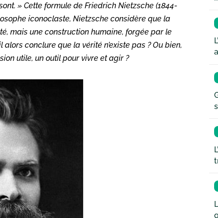
e sont. » Cette formule de Friedrich Nietzsche (1844-
ilosophe iconoclaste, Nietzsche considère que la
té, mais une construction humaine, forgée par le
L
l alors conclure que la vérité n’existe pas ? Ou bien,
a
on utile, un outil pour vivre et agir ?
G
s
L
t
L
q