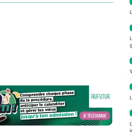
L
L
W
L
L
i