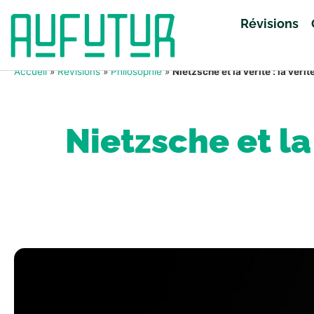
Révisions
Accueil
»
Révisions
»
Philosophie
»
Nietzsche et la vérité : la vérité
Nietzsche et la 