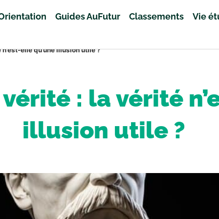
Orientation
Guides AuFutur
Classements
Vie é
 n’est-elle qu’une illusion utile ?
vérité : la vérité n
illusion utile ?