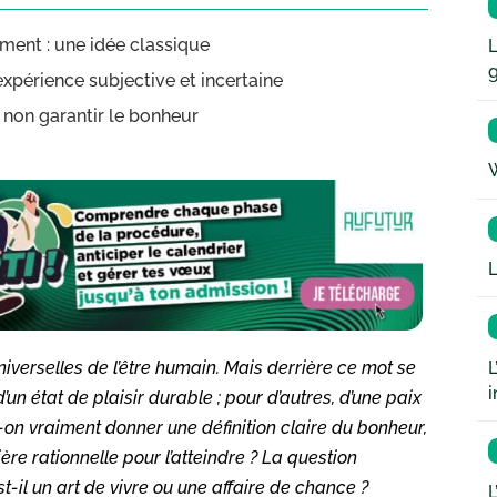
ement : une idée classique
L
xpérience subjective et incertaine
s non garantir le bonheur
W
L
L
niverselles de l’être humain. Mais derrière ce mot se
i
d’un état de plaisir durable ; pour d’autres, d’une paix
eut-on vraiment donner une définition claire du bonheur,
ère rationnelle pour l’atteindre ? La question
t-il un art de vivre ou une affaire de chance ?
L