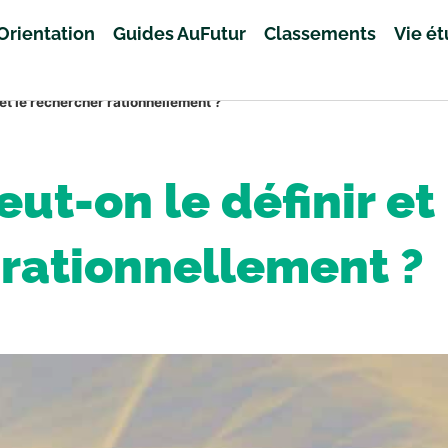
Orientation
Guides AuFutur
Classements
Vie é
 et le rechercher rationnellement ?
eut-on le définir et
rationnellement ?