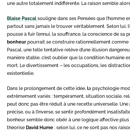
une autre totalement indifférente. La raison semble alors
Blaise Pascal
souligne dans ses Pensées que l’homme est
partout sans jamais le trouver véritablement. Selon lui, 
pousse à fuir l’ennui, la souffrance, la conscience de sa pro
bonheur
pourrait se construire rationnellement comme u
Pascal, une telle tentative relève d’une illusion dangereu
manière stable, c’est oublier que la condition humaine es
mort. Le divertissement – les occupations, les distracti
existentielle.
Dans le prolongement de cette idée,
l
a psychologie mod
extrêmement variés : tempérament, situation sociale, rela
peut donc pas être réduit à une recette universelle. Un
précise, ou à l’inverse, se sentir profondément insatisfa
bonheur semble donc obéir à une logique affective plus q
théorise
David Hume
: selon lui, ce ne sont pas nos rai