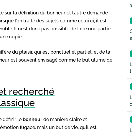
a
e sur la définition du bonheur et l’autre demande
orsque l’on traite des sujets comme celui ci, il est
ble. Il n’est donc pas possible de faire une partie
G
 une copie.
s
ffère du plaisir, qui est ponctuel et partiel, et de la
onheur est souvent envisagé comme le but ultime de
L
t
 et recherché
L
lassique
q
 définir le
bonheur
de manière claire et
émotion fugace, mais un but de vie, qu’il est
L