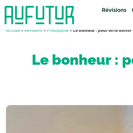
Révisions
Accueil
»
Révisions
»
Philosophie
»
Le bonheur : peut-on le définir
Le bonheur : p