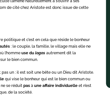
aculté l’amène naturellement à s’ouvrir à ses
nom de cité chez Aristote est donc issue de cette
e politique et c’est en cela que réside le bonheur
autés
: le couple, la famille, le village mais elle ne
e où l’homme
use du
logos
autrement dit la
sur le bien commun.
pas un : il est soit une bête ou un Dieu dit Aristote.
le
qui vise le bonheur qui est le bien commun ou
 ne se réduit
pas
à
une affaire individuelle
et n’est
que, de la société.