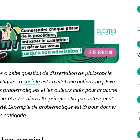
L
W
e à cette question de dissertation de philosophie,
litique. La
société
est en effet une notion complexe
L
es problématiques et les auteurs cités pour chacune
me. Gardez bien à l’esprit que chaque auteur peut
ociété. L’exemple de problématique est là pour donner
L
e catégorie.
i