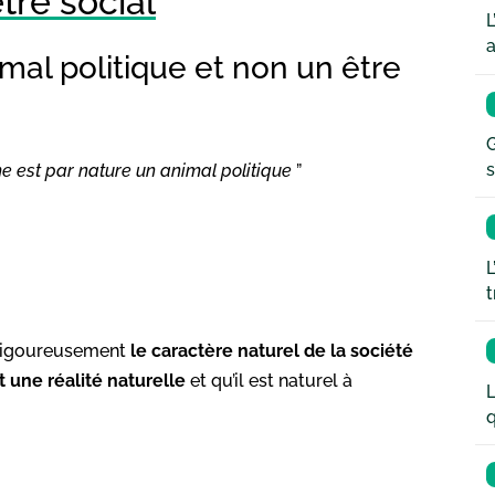
être social
L
a
mal politique et non un être
G
s
mme est par nature un animal politique
”
L
t
r rigoureusement
le caractère naturel de la société
t une réalité naturelle
et qu’il est naturel à
L
q