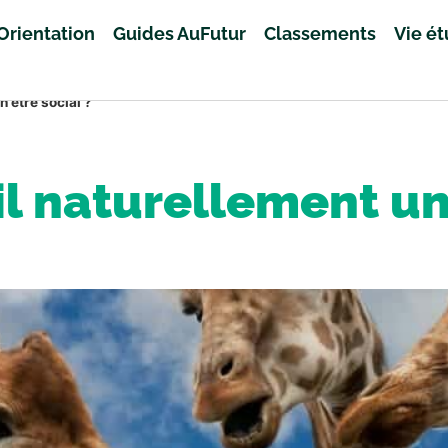
Orientation
Guides AuFutur
Classements
Vie é
n être social ?
l naturellement un 