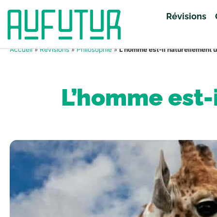
Révisions
Accueil
»
Révisions
»
Philosophie
»
L’homme est-il naturellement u
L’homme est-i