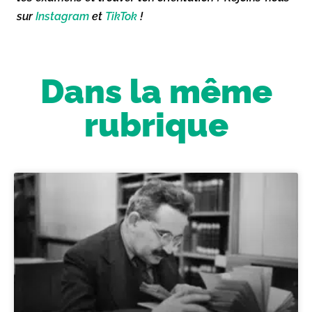
sur
Instagram
et
TikTok
!
Dans la même
rubrique