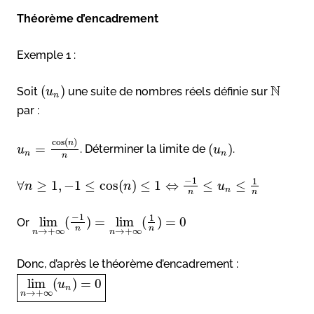
Théorème d’encadrement
Exemple 1 :
N
(
)
Soit
une suite de nombres réels définie sur
u
n
par :
cos
(
)
n
=
(
)
. Déterminer la limite de
.
u
u
n
n
n
−
1
1
∀
≥
1
,
−
1
≤
cos
(
)
≤
1
⇔
≤
≤
n
n
u
n
n
n
−
1
1
lim
(
)
=
lim
(
)
=
0
Or
n
n
→
+
∞
→
+
∞
n
n
Donc, d’après le théorème d’encadrement :
lim
(
)
=
0
u
n
→
+
∞
n