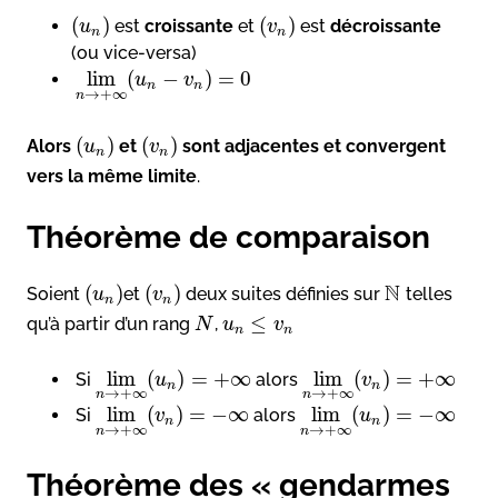
(
)
(
)
est
croissante
et
est
décroissante
u
v
n
n
(ou vice-versa)
lim
(
−
)
=
0
u
v
n
n
→
+
∞
n
(
)
(
)
Alors
et
sont adjacentes et convergent
u
v
n
n
vers la même limite
.
Théorème de comparaison
N
(
)
(
)
Soient
et
deux suites définies sur
telles
u
v
n
n
≤
qu’à partir d’un rang
,
N
u
v
n
n
lim
(
)
=
+
∞
lim
(
)
=
+
∞
Si
alors
u
v
n
n
→
+
∞
→
+
∞
n
n
lim
(
)
=
−
∞
lim
(
)
=
−
∞
Si
alors
v
u
n
n
→
+
∞
→
+
∞
n
n
Théorème des « gendarmes