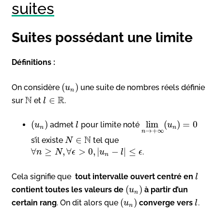
suites
Suites possédant une limite
Définitions :
(
)
On considère
une suite de nombres réels définie
u
n
N
R
∈
sur
et
.
l
(
)
lim
(
)
=
0
admet
pour limite noté
u
l
u
n
n
→
+
∞
n
N
∈
s’il existe
tel que
N
∀
≥
,
∀
>
0
,
|
−
|
≤
.
n
N
ϵ
u
l
ϵ
n
Cela signifie que
tout intervalle ouvert centré en
l
(
)
contient toutes les valeurs de
à partir d’un
u
n
(
)
certain rang
. On dit alors que
converge vers
.
u
l
n