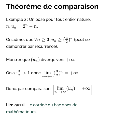
Théorème de comparaison
Exemple 2 : On pose pour tout entier naturel
n
,
=
2
−
.
n
u
n
n
3
∀
≥
3
,
≥
(
)
n
On admet que
(peut se
n
u
n
2
démontrer par récurrence).
(
)
+
∞
Montrer que
diverge vers
.
u
n
3
3
>
1
lim
(
)
=
+
∞
n
On a :
donc
.
2
2
→
+
∞
n
lim
(
)
=
+
∞
Donc, par comparaison :
u
n
→
+
∞
n
Lire aussi :
Le corrigé du bac 2022 de
mathématiques