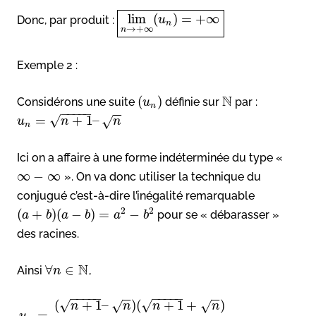
lim
(
)
=
+
∞
Donc, par produit :
u
n
→
+
∞
n
Exemple 2 :
N
(
)
Considérons une suite
définie sur
par :
u
n
−
−
−
−
−
−
−
√
=
+
1
–
√
u
n
n
n
Ici on a affaire à une forme indéterminée du type «
∞
−
∞
». On va donc utiliser la technique du
conjugué c’est-à-dire l’inégalité remarquable
2
2
(
+
)
(
−
)
=
−
pour se « débarasser »
a
b
a
b
a
b
des racines.
N
∀
∈
Ainsi
,
n
−
−
−
−
−
−
−
−
−
−
−
−
−
−
√
√
(
+
1
–
)
(
+
1
+
)
√
√
n
n
n
n
=