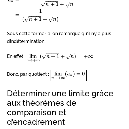
u
−
−
−
−
−
−
−
n
√
+
1
+
√
n
n
1
=
−
−
−
−
−
−
−
√
(
+
1
+
)
√
n
n
Sous cette forme-là, on remarque qu’il n’y a plus
d’indétermination.
−
−
−
−
−
−
−
√
lim
(
+
1
+
)
=
+
∞
√
En effet :
n
n
→
+
∞
n
lim
(
)
=
0
Donc, par quotient :
u
n
→
+
∞
n
Déterminer une limite grâce
aux théorèmes de
comparaison et
d’encadrement