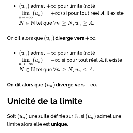
(
)
+
∞
admet
pour limite (noté
u
n
lim
(
)
=
+
∞
) si pour tout réel
, il existe
u
A
n
→
+
∞
n
N
∈
∀
≥
,
≥
tel que
.
N
n
N
u
A
n
(
)
+
∞
On dit alors que
diverge vers
.
u
n
(
)
−
∞
admet
pour limite (noté
u
n
lim
(
)
=
−
∞
si pour tout réel
, il existe
u
A
n
→
−
∞
n
N
∈
∀
≥
,
≤
tel que
.
N
n
N
u
A
n
(
)
−
∞
On dit alors que
diverge vers
.
u
n
Unicité de la limite
N
(
)
(
)
Soit
une suite définie sur
, si
admet une
u
u
n
n
limite alors elle est
unique
.