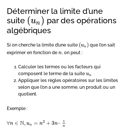
Déterminer la limite d’une
(
)
suite
par des opérations
u
n
algébriques
(
)
Si on cherche la limite d’une suite
que l’on sait
u
n
exprimer en fonction de
, on peut :
n
Calculer les termes ou les facteurs qui
composent le terme de la suite
u
n
Appliquer les règles opératoires sur les limites
selon que l’on a une somme, un produit ou un
quotient.
Exemple :
1
N
2
∀
∈
,
=
+
3
–
n
u
n
n
n
n