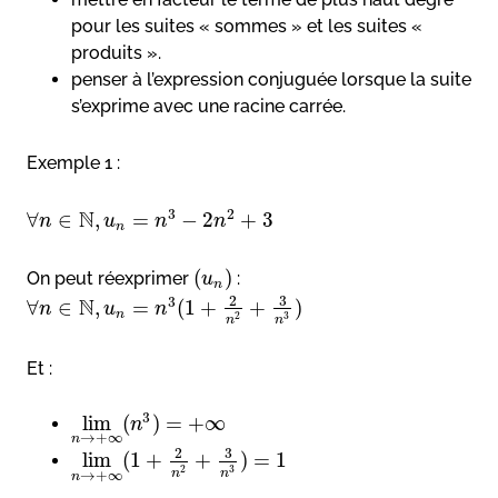
pour les suites « sommes » et les suites «
produits ».
penser à l’expression conjuguée lorsque la suite
s’exprime avec une racine carrée.
Exemple 1 :
N
3
2
∀
∈
,
=
−
2
+
3
n
u
n
n
n
(
)
On peut réexprimer
:
u
n
3
2
N
3
∀
∈
,
=
(
1
+
+
)
n
u
n
n
3
2
n
n
Et :
3
lim
(
)
=
+
∞
n
→
+
∞
n
3
2
lim
(
1
+
+
)
=
1
3
2
n
n
→
+
∞
n