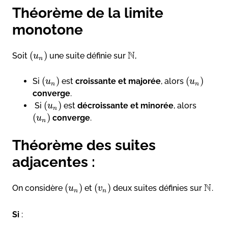
Théorème de la limite
monotone
N
(
)
Soit
une suite définie sur
,
u
n
(
)
(
)
Si
est
croissante et majorée
, alors
u
u
n
n
converge
.
(
)
Si
est
décroissante et minorée
, alors
u
n
(
)
converge
.
u
n
Théorème des suites
adjacentes :
N
(
)
(
)
On considère
et
deux suites définies sur
.
u
v
n
n
Si
: