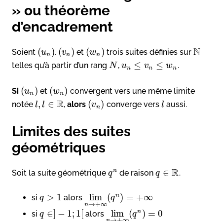
» ou théorème
d’encadrement
N
(
)
(
)
(
)
Soient
,
et
trois suites définies sur
u
v
w
n
n
n
≤
≤
telles qu’à partir d’un rang
,
.
N
u
v
w
n
n
n
(
)
(
)
Si
et
convergent vers une même limite
u
w
n
n
R
,
∈
(
)
notée
,
alors
converge vers
aussi.
l
l
v
l
n
Limites des suites
géométriques
R
∈
n
Soit la suite géométrique
de raison
.
q
q
>
1
lim
(
)
=
+
∞
n
si
alors
q
q
→
+
∞
n
∈
]
−
1
;
1
[
lim
(
)
=
0
n
si
alors
q
q
→
+
∞
n