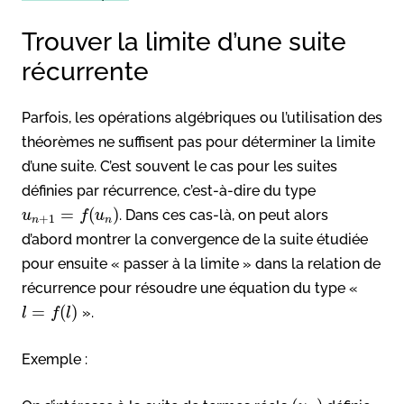
Trouver la limite d’une suite
récurrente
Parfois, les opérations algébriques ou l’utilisation des
théorèmes ne suffisent pas pour déterminer la limite
d’une suite. C’est souvent le cas pour les suites
définies par récurrence, c’est-à-dire du type
=
(
)
. Dans ces cas-là, on peut alors
u
f
u
+
1
n
n
d’abord montrer la convergence de la suite étudiée
pour ensuite « passer à la limite » dans la relation de
récurrence pour résoudre une équation du type «
=
(
)
».
l
f
l
Exemple :