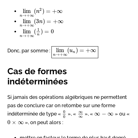
2
lim
(
)
=
+
∞
n
→
+
∞
n
lim
(
3
)
=
+
∞
n
→
+
∞
n
1
lim
(
)
=
0
n
→
+
∞
n
lim
(
)
=
+
∞
Donc, par somme :
u
n
→
+
∞
n
Cas de formes
indéterminées
Si jamais des opérations algébriques ne permettent
pas de conclure car on retombe sur une forme
0
∞
∞
−
∞
indéterminée de type «
», «
», «
» ou «
∞
0
0
×
∞
», on peut alors :
mettre en facteur le terme de plus haut degré