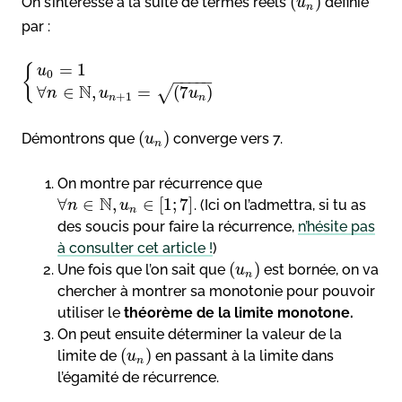
(
)
On s’intéresse à la suite de termes réels
définie
u
n
par :
=
1
{
u
0
−
−
−
−
−
N
∀
∈
,
=
(
7
)
√
n
u
u
+
1
n
n
(
)
Démontrons que
converge vers 7.
u
n
On montre par récurrence que
N
∀
∈
,
∈
[
1
;
7
]
. (Ici on l’admettra, si tu as
n
u
n
des soucis pour faire la récurrence,
n’hésite pas
à consulter cet article !
)
(
)
Une fois que l’on sait que
est bornée, on va
u
n
chercher à montrer sa monotonie pour pouvoir
utiliser le
théorème de la limite monotone.
On peut ensuite déterminer la valeur de la
(
)
limite de
en passant à la limite dans
u
n
l’égamité de récurrence.