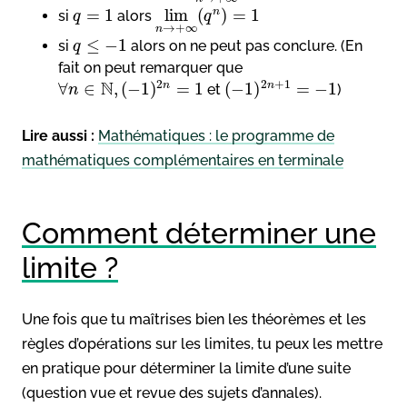
=
1
lim
(
)
=
1
n
si
alors
q
q
→
+
∞
n
≤
−
1
si
alors on ne peut pas conclure. (En
q
fait on peut remarquer que
N
2
2
+
1
∀
∈
,
(
−
1
)
=
1
(
−
1
)
=
−
1
n
n
et
)
n
Lire aussi :
Mathématiques : le programme de
mathématiques complémentaires en terminale
Comment déterminer une
limite ?
Une fois que tu maîtrises bien les théorèmes et les
règles d’opérations sur les limites, tu peux les mettre
en pratique pour déterminer la limite d’une suite
(question vue et revue des sujets d’annales).