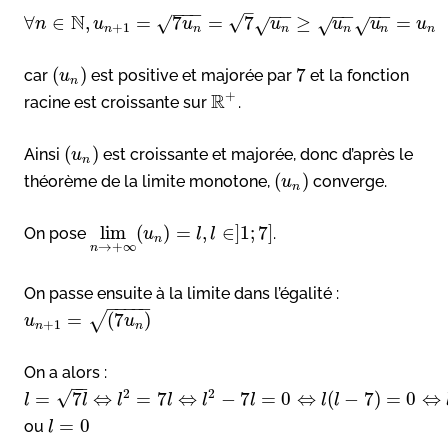
–
−
−
−
−
−
−
−
−
−
N
√
∀
∈
,
=
7
=
7
≥
=
√
√
√
√
n
u
u
u
u
u
u
+
1
n
n
n
n
n
n
(
)
7
car
est positive et majorée par
et la fonction
u
n
+
R
racine est croissante sur
.
(
)
Ainsi
est croissante et majorée, donc d’après le
u
n
(
)
théorème de la limite monotone,
converge.
u
n
lim
(
)
=
,
∈
]
1
;
7
]
On pose
.
u
l
l
n
→
+
∞
n
On passe ensuite à la limite dans l’égalité :
−
−
−
−
−
=
(
7
)
√
u
u
+
1
n
n
On a alors :
−
−
2
2
√
=
7
⇔
=
7
⇔
−
7
=
0
⇔
(
−
7
)
=
0
⇔
l
l
l
l
l
l
l
l
=
0
ou
l