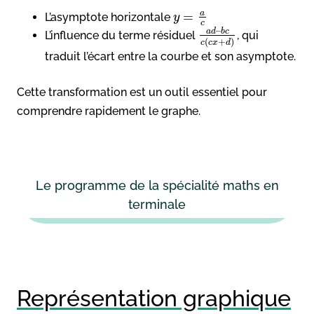
a
=
L’asymptote horizontale
y
c
–
a
d
b
c
L’influence du terme résiduel
, qui
(
+
)
c
c
x
d
traduit l’écart entre la courbe et son asymptote.
Cette transformation est un outil essentiel pour
comprendre rapidement le graphe.
Le programme de la spécialité maths en
terminale
Représentation graphique