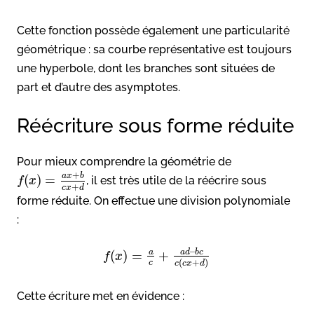
Cette fonction possède également une particularité
géométrique : sa courbe représentative est toujours
une hyperbole, dont les branches sont situées de
part et d’autre des asymptotes.
Réécriture sous forme réduite
Pour mieux comprendre la géométrie de
+
a
x
b
(
)
=
, il est très utile de la réécrire sous
f
x
+
c
x
d
forme réduite. On effectue une division polynomiale
:
–
a
d
b
c
a
(
)
=
+
f
x
(
+
)
c
c
c
x
d
Cette écriture met en évidence :