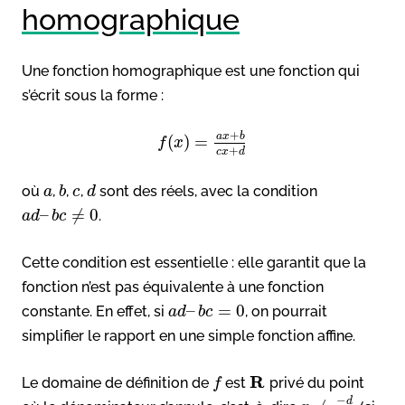
homographique
Une fonction homographique est une fonction qui
s’écrit sous la forme :
+
a
x
b
(
)
=
f
x
+
c
x
d
où
,
,
,
sont des réels, avec la condition
a
b
c
d
–
≠
0
.
a
d
b
c
Cette condition est essentielle : elle garantit que la
fonction n’est pas équivalente à une fonction
–
=
0
constante. En effet, si
, on pourrait
a
d
b
c
simplifier le rapport en une simple fonction affine.
R
Le domaine de définition de
est
privé du point
f
−
d