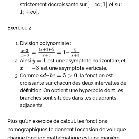
]
−
∞
;
1
[
strictement décroissante sur
et sur
1
;
+
∞
[
.
Exercice 2 :
Division polynomiale :
(
+
3
)
–
5
x
5
–
2
x
=
=
1
–
+
3
+
3
+
3
x
x
x
=
1
Ainsi
est une asymptote horizontale, et
y
=
−
3
est une asymptote verticale.
x
–
=
5
>
0
Comme
, la fonction est
a
d
b
c
croissante sur chacun des deux intervalles de
définition. On obtient une hyperbole dont les
branches sont situées dans les quadrants
adjacents.
Plus qu’un exercice de calcul, les fonctions
homographiques te donnent l’occasion de voir que
chaque fonction mathématique est une manière