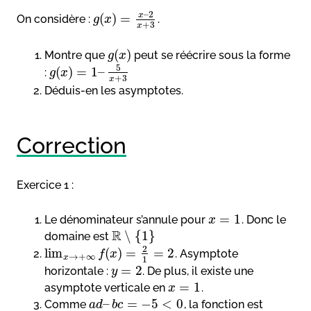
–
2
x
(
)
=
On considère :
.
g
x
+
3
x
(
)
Montre que
peut se réécrire sous la forme
g
x
5
(
)
=
1
–
:
g
x
+
3
x
Déduis-en les asymptotes.
Correction
Exercice 1 :
=
1
Le dénominateur s’annule pour
. Donc le
x
R
∖
{
1
}
domaine est
2
lim
(
)
=
=
2
. Asymptote
f
x
→
+
∞
x
1
=
2
horizontale :
. De plus, il existe une
y
=
1
asymptote verticale en
.
x
–
=
−
5
<
0
Comme
, la fonction est
a
d
b
c