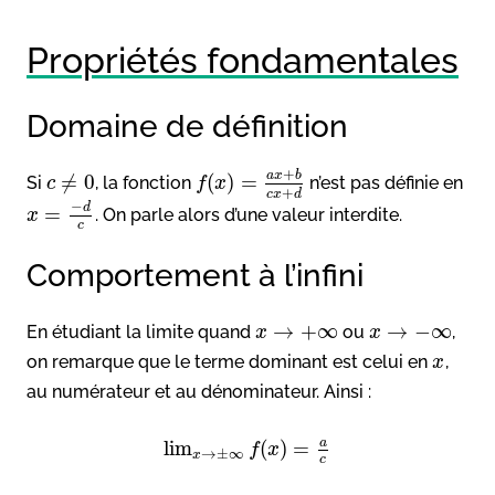
Propriétés fondamentales
Domaine de définition
+
a
x
b
≠
0
(
)
=
Si
, la fonction
n’est pas définie en
c
f
x
+
c
x
d
−
d
=
. On parle alors d’une valeur interdite.
x
c
Comportement à l’infini
→
+
∞
→
−
∞
En étudiant la limite quand
ou
,
x
x
on remarque que le terme dominant est celui en
,
x
au numérateur et au dénominateur. Ainsi :
a
lim
(
)
=
f
x
→
±
∞
x
c