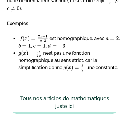
≠
où le dénominateur s’annule, c’est-à-dire
(si
x
c
≠
0
).
c
Exemples :
2
+
1
x
(
)
=
=
2
est homographique, avec
,
f
x
a
–
3
x
=
1
=
1
=
−
3
,
,
b
c
d
3
x
(
)
=
n’est pas une fonction
g
x
2
x
homographique au sens strict, car la
3
(
)
=
simplification donne
, une constante.
g
x
2
Tous nos articles de mathématiques
juste ici