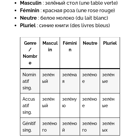
Masculin
: зелёный стол (une table verte)
Féminin
: красная роза (une rose rouge)
Neutre
: белое молоко (du lait blanc)
Pluriel
: синие книги (des livres bleus)
Genre
Mascul
Fémini
Neutre
Pluriel
/
in
n
Nombr
e
Nomin
зелён
зелёна
зелёно
зелён
atif
ый
я
е
ые
sing.
Accus
зелён
зелёну
зелёно
зелён
atif
ый
ю
е
ые
sing.
Génitif
зелёно
зелёно
зелёно
зелён
sing.
го
й
го
ых