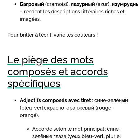
Багровый
(cramoisi),
лазурный
(azur),
изумрудн
– rendent les descriptions littéraires riches et
imagées.
Pour briller à l’écrit, varie les couleurs !
Le piège des mots
composés et accords
spécifiques
Adjectifs composés avec tiret
: сине-зелёный
(bleu-vert), красно-оранжевый (rouge-
orangé).
Accorde selon le mot principal : сине-
зелёные глаза (yeux bleu-vert, pluriel