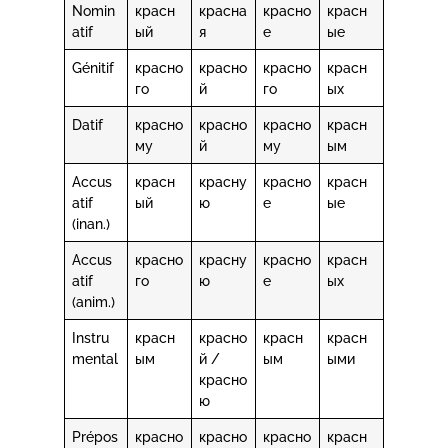
Nomin
красн
красна
красно
красн
atif
ый
я
е
ые
Génitif
красно
красно
красно
красн
го
й
го
ых
Datif
красно
красно
красно
красн
му
й
му
ым
Accus
красн
красну
красно
красн
atif
ый
ю
е
ые
(inan.)
Accus
красно
красну
красно
красн
atif
го
ю
е
ых
(anim.)
Instru
красн
красно
красн
красн
mental
ым
й /
ым
ыми
красно
ю
Prépos
красно
красно
красно
красн