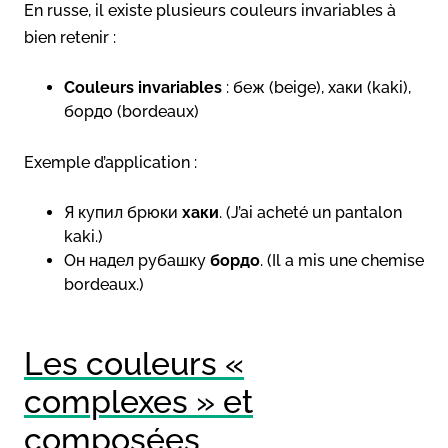
En russe, il existe plusieurs couleurs invariables à
bien retenir :
Couleurs invariables
: беж (beige), хаки (kaki),
бордо (bordeaux)
Exemple d’application :
Я купил брюки
хаки
. (J’ai acheté un pantalon
kaki.)
Он надел рубашку
бордо
. (Il a mis une chemise
bordeaux.)
Les couleurs «
complexes » et
composées