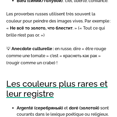
Bleu (синий/голубой)
: ciel, liberté, confiance.
Les proverbes russes utilisent très souvent la
couleur pour peindre des images vives. Par exemple :
«
Не всё то золото, что блестит
. » (« Tout ce qui
brille n’est pas or. »)
💡
Anecdote culturelle :
en russe, dire « être rouge
comme une tomate » c’est « краснеть как рак »
(rougir comme un crabe) !
Les couleurs plus rares et
leur registre
Argenté (серебряный)
et
doré (золотой)
sont
courants dans le lexique poétique ou religieux.