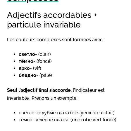
Adjectifs accordables +
particule invariable
Les couleurs complexes sont formées avec :
светло-
(clair)
тёмно-
(foncé)
ярко-
(vif)
бледно-
(pâle)
Seul l’adjectif final s’accorde
, l’indicateur est
invariable.. Prenons un exemple :
светло-голубые глаза (des yeux bleu clair)
тёмно-зелёное платье (une robe vert foncé)