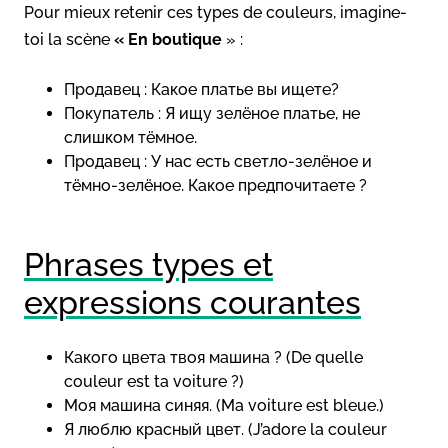
Pour mieux retenir ces types de couleurs, imagine-
toi la scène
« En boutique
» :
Продавец : Какое платье вы ищете?
Покупатель : Я ищу зелёное платье, не
слишком тёмное.
Продавец : У нас есть светло-зелёное и
тёмно-зелёное. Какое предпочитаете ?
Phrases types et
expressions courantes
Какого цвета твоя машина ? (De quelle
couleur est ta voiture ?)
Моя машина синяя. (Ma voiture est bleue.)
Я люблю красный цвет. (J’adore la couleur