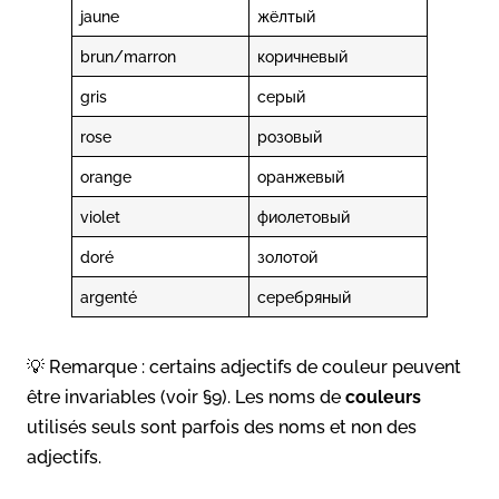
jaune
жёлтый
brun/marron
коричневый
gris
серый
rose
розовый
orange
оранжевый
violet
фиолетовый
doré
золотой
argenté
серебряный
💡 Remarque : certains adjectifs de couleur peuvent
être invariables (voir §9). Les noms de
couleurs
utilisés seuls sont parfois des noms et non des
adjectifs.