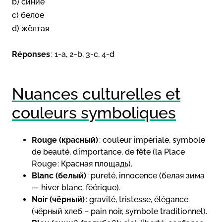
b) синие
c) белое
d) жёлтая
Réponses
: 1-a, 2-b, 3-c, 4-d
Nuances culturelles et
couleurs symboliques
Rouge (красный)
: couleur impériale, symbole
de beauté, d’importance, de fête (la Place
Rouge : Красная площадь).
Blanc (белый)
: pureté, innocence (белая зима
— hiver blanc, féérique).
Noir (чёрный)
: gravité, tristesse, élégance
(чёрный хлеб – pain noir, symbole traditionnel).