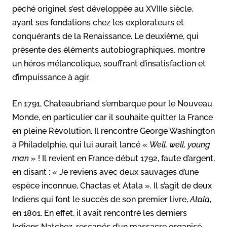
péché originel s’est développée au XVIIIe siècle,
ayant ses fondations chez les explorateurs et
conquérants de la Renaissance. Le deuxième, qui
présente des éléments autobiographiques, montre
un héros mélancolique, souffrant d’insatisfaction et
d’impuissance à agir.
En 1791, Chateaubriand s’embarque pour le Nouveau
Monde, en particulier car il souhaite quitter la France
en pleine Révolution. Il rencontre George Washington
à Philadelphie, qui lui aurait lancé «
Well, well, young
man
» ! Il revient en France début 1792, faute d’argent,
en disant : « Je reviens avec deux sauvages d’une
espèce inconnue, Chactas et Atala ». Il s’agit de deux
Indiens qui font le succès de son premier livre,
Atala
,
en 1801. En effet, il avait rencontré les derniers
Indiens Natchez, rescapés d’un massacre organisé