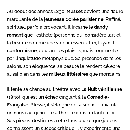
Au début des années 1830,
Musset
devient une figure
marquante de la
jeunesse dorée parisienne
. Raffiné,
spirituel, parfois provocant, il incarne le
dandy
romantique
: esthète (personne qui considère l’art et
la beauté comme une valeur essentielle), fuyant le
conformisme
, goûtant les plaisirs, mais tourmenté
par l’inquiétude métaphysique. Sa présence dans les
salons, son éloquence, sa beauté le rendent célèbre
aussi bien dans les
milieux littéraires
que mondains.
Il tente sa chance au théâtre avec
La Nuit vénitienne
(1830), qui est un échec cinglant à la
Comédie-
Française
. Blessé, il s’éloigne de la scène et invente
un nouveau genre : le « théâtre dans un fauteuil ».
Ses pièces, destinées à être lues plutôt que jouées,
connaissent un succès critique. Il y expérimente une