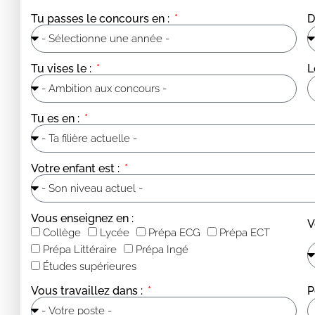
Tu passes le concours en :
D
Tu vises le :
L
Tu es en :
Votre enfant est :
Vous enseignez en :
V
Collège
Lycée
Prépa ECG
Prépa ECT
Prépa Littéraire
Prépa Ingé
Études supérieures
Vous travaillez dans :
P