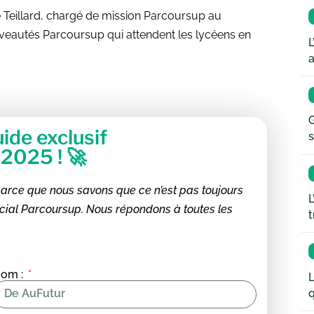
 Teillard, chargé de mission Parcoursup au
ouveautés Parcoursup qui attendent les lycéens en
L
a
G
ide exclusif
s
2025 ! 🚀
 parce que nous savons que ce n’est pas toujours
L
écial Parcoursup. Nous répondons à toutes les
t
om :
L
q