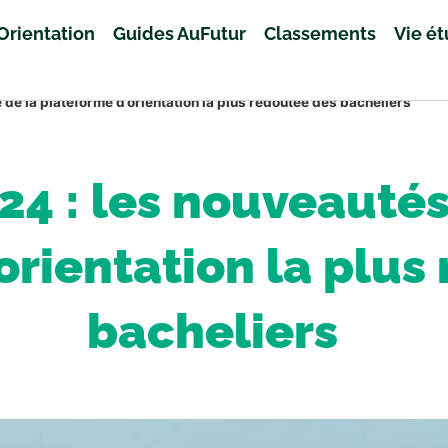
Orientation
Guides AuFutur
Classements
Vie é
de la plateforme d’orientation la plus redoutée des bacheliers
4 : les nouveautés
orientation la plus
bacheliers