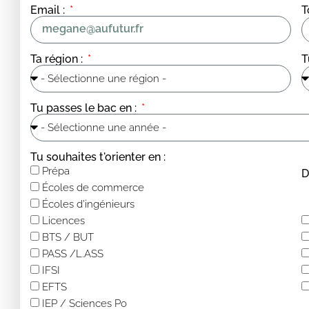
Email :
T
Ta région :
T
Tu passes le bac en :
Tu souhaites t'orienter en :
Prépa
D
Écoles de commerce
Écoles d’ingénieurs
Licences
BTS / BUT
PASS /L.ASS
IFSI
EFTS
IEP / Sciences Po