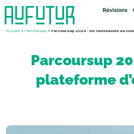
Révisions
Accueil
»
Parcoursup
»
Parcoursup 2024 : les nouveautés du côté 
Parcoursup 202
plateforme d’