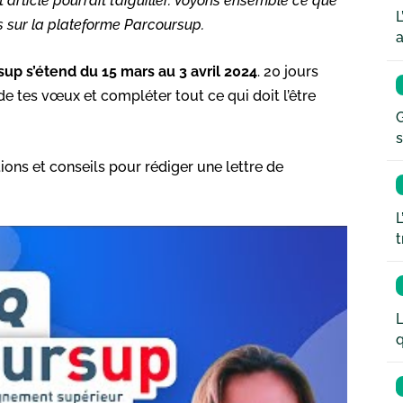
rticle pourrait t’aiguiller. Voyons ensemble ce que
L
s sur la plateforme Parcoursup.
a
sup s’étend du 15 mars au 3 avril 2024
. 20 jours
e tes vœux et compléter tout ce qui doit l’être
G
s
ns et conseils pour rédiger une lettre de
L
t
L
q