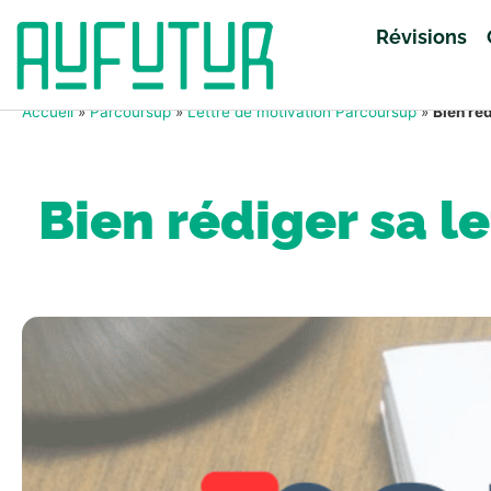
Révisions
Accueil
»
Parcoursup
»
Lettre de motivation Parcoursup
»
Bien ré
Bien rédiger sa l