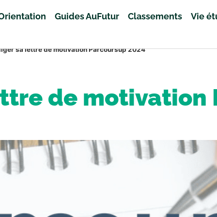
Orientation
Guides AuFutur
Classements
Vie é
diger sa lettre de motivation Parcoursup 2024
ettre de motivatio