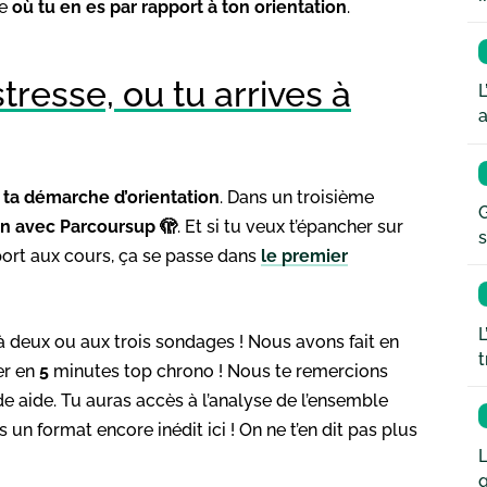
re
où tu en es par rapport à ton orientation
.
tresse, ou tu arrives à
L
a
r
ta démarche d’orientation
. Dans un troisième
G
ion avec Parcoursup 🫣
. Et si tu veux t’épancher sur
s
port aux cours, ça se passe dans
le premier
L
à deux ou aux trois sondages ! Nous avons fait en
t
er en
5
minutes top chrono ! Nous te remercions
de aide. Tu auras accès à l’analyse de l’ensemble
un format encore inédit ici ! On ne t’en dit pas plus
L
q