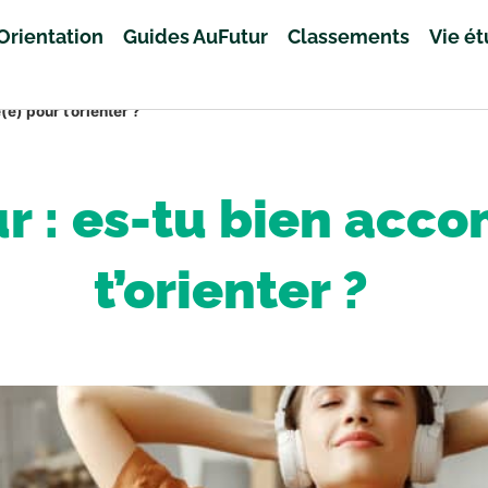
Orientation
Guides AuFutur
Classements
Vie é
) pour t’orienter ?
 : es-tu bien acc
t’orienter ?