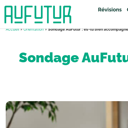
Révisions
Accueil
»
Orientation
»
Sondage AuFutur : es-tu bien accompagné(e
Sondage AuFutur