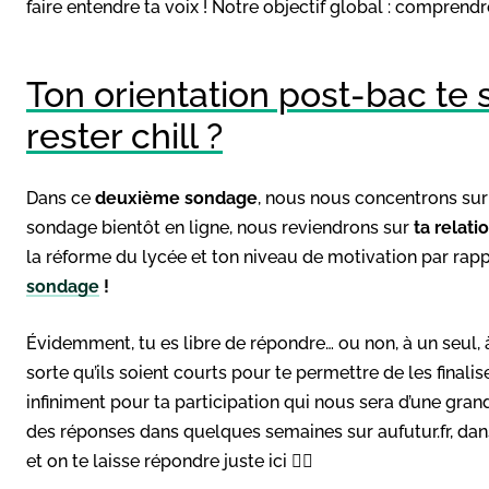
faire entendre ta voix ! Notre objectif global : comprend
Ton orientation post-bac te s
rester chill ?
Dans ce
deuxième sondage
, nous nous concentrons su
sondage bientôt en ligne, nous reviendrons sur
ta relat
la réforme du lycée et ton niveau de motivation par rap
sondage
!
Évidemment, tu es libre de répondre… ou non, à un seul, 
sorte qu’ils soient courts pour te permettre de les finalis
infiniment pour ta participation qui nous sera d’une gran
des réponses dans quelques semaines sur aufutur.fr, dans 
et on te laisse répondre juste ici 👇🏽