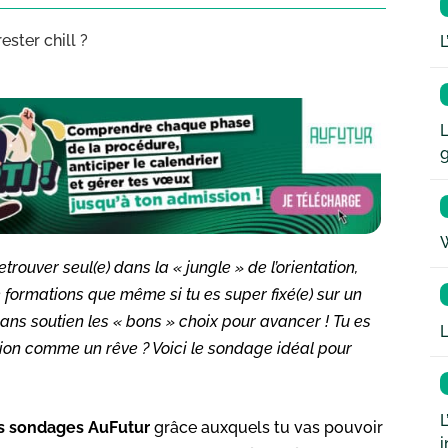
ester chill ?
L
L
W
rouver seul(e) dans la « jungle » de l’orientation,
e formations que même si tu es super fixé(e) sur un
sans soutien les « bons » choix pour avancer ! Tu es
L
ation comme un rêve ? Voici le sondage idéal pour
L
is sondages AuFutur
grâce auxquels tu vas pouvoir
i