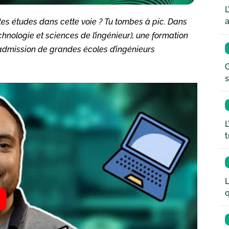
L
a
es études dans cette voie ? Tu tombes à pic. Dans
chnologie et sciences de l’ingénieur), une formation
’admission de grandes écoles d’ingénieurs
G
s
L
t
L
q