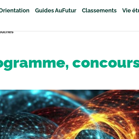
Orientation
Guides AuFutur
Classements
Vie é
bouchés
rogramme, concour