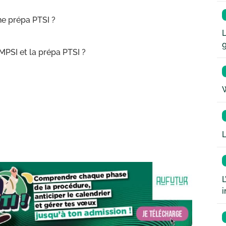
ne prépa PTSI ?
L
 MPSI et la prépa PTSI ?
W
L
L
i