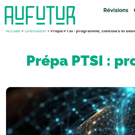
Révisions
Accueil
»
Orientation
»
Prépa PTSI : programme, concours et dé
Prépa PTSI : p